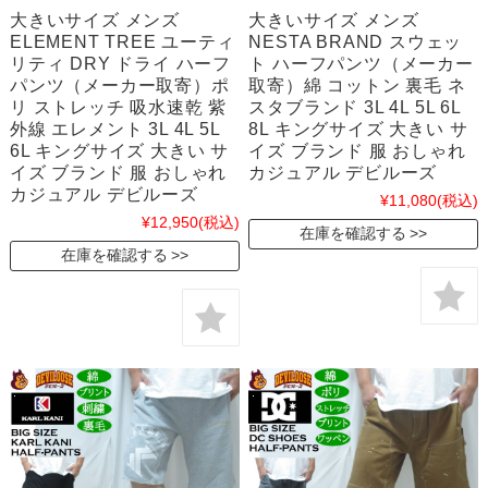
大きいサイズ メンズ
大きいサイズ メンズ
ELEMENT TREE ユーティ
NESTA BRAND スウェッ
リティ DRY ドライ ハーフ
ト ハーフパンツ（メーカー
パンツ（メーカー取寄）ポ
取寄）綿 コットン 裏毛 ネ
リ ストレッチ 吸水速乾 紫
スタブランド 3L 4L 5L 6L
外線 エレメント 3L 4L 5L
8L キングサイズ 大きい サ
6L キングサイズ 大きい サ
イズ ブランド 服 おしゃれ
イズ ブランド 服 おしゃれ
カジュアル デビルーズ
カジュアル デビルーズ
¥11,080
(税込)
¥12,950
(税込)
在庫を確認する
在庫を確認する