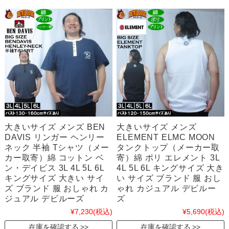
大きいサイズ メンズ BEN
大きいサイズ メンズ
DAVIS リンガー ヘンリー
ELEMENT ELMC MOON
ネック 半袖 Tシャツ（メー
タンクトップ（メーカー取
カー取寄）綿 コットン ベ
寄）綿 ポリ エレメント 3L
ン・デイビス 3L 4L 5L 6L
4L 5L 6L キングサイズ 大き
キングサイズ 大きい サイ
い サイズ ブランド 服 おし
ズ ブランド 服 おしゃれ カ
ゃれ カジュアル デビルー
ジュアル デビルーズ
ズ
¥7,230
(税込)
¥5,690
(税込)
在庫を確認する
在庫を確認する