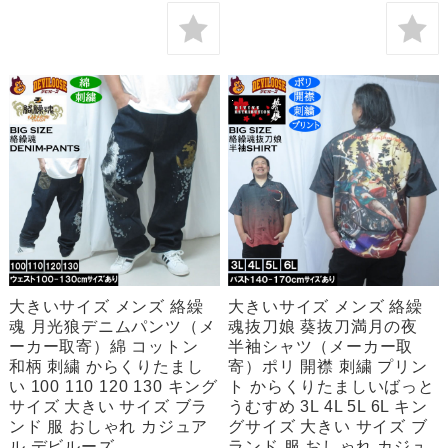
大きいサイズ メンズ 絡繰
大きいサイズ メンズ 絡繰
魂 月光狼デニムパンツ（メ
魂抜刀娘 葵抜刀満月の夜
ーカー取寄）綿 コットン
半袖シャツ（メーカー取
和柄 刺繍 からくりたまし
寄）ポリ 開襟 刺繍 プリン
い 100 110 120 130 キング
ト からくりたましいばっと
サイズ 大きい サイズ ブラ
うむすめ 3L 4L 5L 6L キン
ンド 服 おしゃれ カジュア
グサイズ 大きい サイズ ブ
ル デビルーズ
ランド 服 おしゃれ カジュ