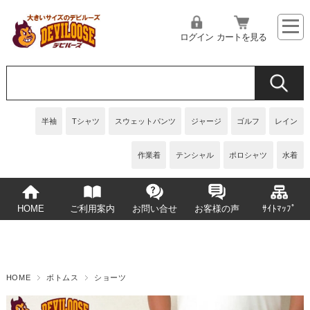
ログイン
カートを見る
半袖
Tシャツ
スウェットパンツ
ジャージ
ゴルフ
レイン
作業着
テンシャル
ポロシャツ
水着
HOME
ご利用案内
お問い合せ
お客様の声
ｻｲﾄﾏｯﾌﾟ
HOME
ボトムス
ショーツ