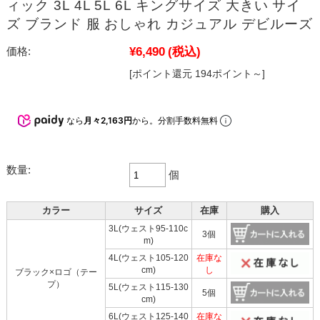
ィック 3L 4L 5L 6L キングサイズ 大きい サイ
ズ ブランド 服 おしゃれ カジュアル デビルーズ
¥6,490
(税込)
価格:
[ポイント還元 194ポイント～]
なら
月々2,163円
から。分割手数料無料
数量:
個
カラー
サイズ
在庫
購入
3L(ウェスト95-110c
3個
m)
4L(ウェスト105-120
在庫な
cm)
し
ブラック×ロゴ（テー
プ）
5L(ウェスト115-130
5個
cm)
6L(ウェスト125-140
在庫な