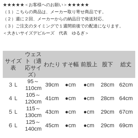
★★★★★＜お客様へのお願い＞★★★★★
（１）こちらの商品は、メーカー取り寄せ商品です。
（２）週に２回、メーカーからの納品日で発送対応。
（３）ご注文のタイミングで１週間前後での配達になります。
＜大きいサイズデビルーズ 代表 ゆるぎ＞
ウェス
サイズ
ト（適
わたり
すそ幅
前股上
股下
総丈
表
応サイ
ズ）
95～
３Ｌ
39cm
●cm
●cm
28cm
62cm
110cm
105～
４Ｌ
41cm
●cm
●cm
28cm
64cm
120cm
115～
５Ｌ
43cm
●cm
●cm
29cm
67cm
130cm
125～
６Ｌ
45cm
●cm
●cm
29cm
69cm
140cm