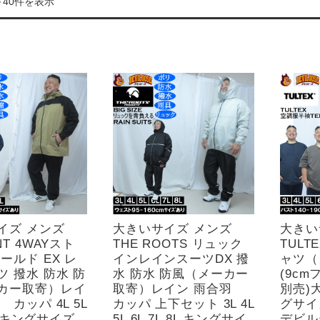
～40件を表示
イズ メンズ
大きいサイズ メンズ
大きい
NT 4WAYスト
THE ROOTS リュック
TULT
ールド EX レ
インレインスーツDX 撥
ャツ（
 撥水 防水 防
水 防水 防風（メーカー
(9c
カー取寄）レイ
取寄）レイン 雨合羽
別売)
 カッパ 4L 5L
カッパ 上下セット 3L 4L
グサイ
8L キングサイズ
5L 6L 7L 8L キングサイ
デビル