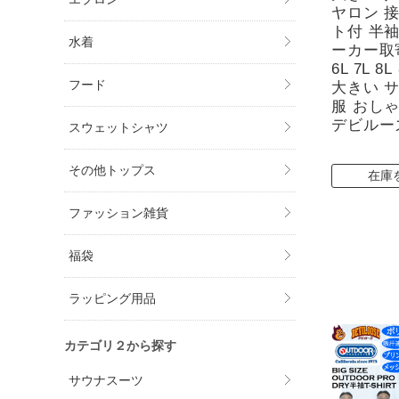
ヤロン 
ト付 半
水着
ーカー取寄）
6L 7L 
フード
大きい 
服 おし
デビルー
スウェットシャツ
その他トップス
在庫
ファッション雑貨
福袋
ラッピング用品
カテゴリ２から探す
サウナスーツ