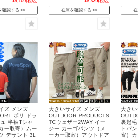
¥9,100
(税込)
¥8,330
(税込)
を確認する
在庫を確認する
在
イズ メンズ
大きいサイズ メンズ
大きい
PORT ポリ ドラ
OUTDOOR PRODUCTS
OUTD
シュ 半袖Tシャ
TCウェザー2WAY イー
裏起毛
カー取寄）ムー
ジー カーゴパンツ（メ
トパン
 デサント 3L
ーカー取寄）アウトドア
寄）カ