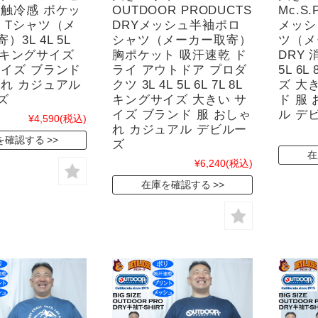
接触冷感 ポケッ
OUTDOOR PRODUCTS
Mc.S
袖 Tシャツ（メ
DRYメッシュ半袖ポロ
メッシ
3L 4L 5L
シャツ（メーカー取寄）
ツ（メ
8L キングサイズ
胸ポケット 吸汗速乾 ド
DRY 
サイズ ブランド
ライ アウトドア プロダ
5L 6L
ゃれ カジュアル
クツ 3L 4L 5L 6L 7L 8L
ズ 大
ズ
キングサイズ 大きい サ
ド 服
イズ ブランド 服 おしゃ
ル デ
¥4,590
(税込)
れ カジュアル デビルー
を確認する
ズ
在
¥6,240
(税込)
在庫を確認する