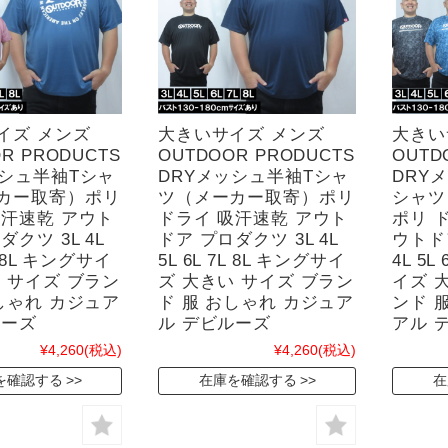
イズ メンズ
大きいサイズ メンズ
大きい
R PRODUCTS
OUTDOOR PRODUCTS
OUTD
ッシュ半袖Tシャ
DRYメッシュ半袖Tシャ
DRY
カー取寄）ポリ
ツ（メーカー取寄）ポリ
シャツ
吸汗速乾 アウト
ドライ 吸汗速乾 アウト
ポリ 
ダクツ 3L 4L
ドア プロダクツ 3L 4L
ウトド
7L 8L キングサイ
5L 6L 7L 8L キングサイ
4L 5L
 サイズ ブラン
ズ 大きい サイズ ブラン
イズ 
しゃれ カジュア
ド 服 おしゃれ カジュア
ンド 
ルーズ
ル デビルーズ
アル 
¥4,260
(税込)
¥4,260
(税込)
を確認する
在庫を確認する
在