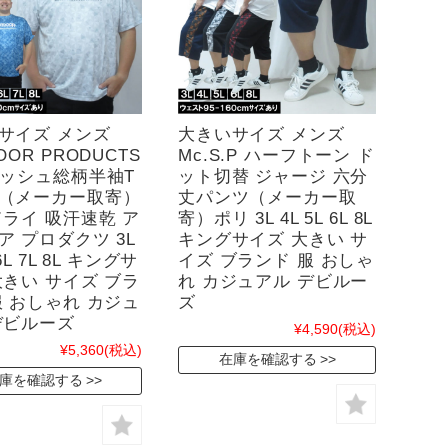
サイズ メンズ
大きいサイズ メンズ
OOR PRODUCTS
Mc.S.P ハーフトーン ド
メッシュ総柄半袖T
ット切替 ジャージ 六分
（メーカー取寄）
丈パンツ（メーカー取
ドライ 吸汗速乾 ア
寄）ポリ 3L 4L 5L 6L 8L
ア プロダクツ 3L
キングサイズ 大きい サ
 6L 7L 8L キングサ
イズ ブランド 服 おしゃ
大きい サイズ ブラ
れ カジュアル デビルー
服 おしゃれ カジュ
ズ
デビルーズ
¥4,590
(税込)
¥5,360
(税込)
在庫を確認する
庫を確認する