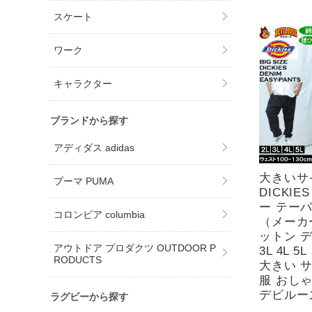
スケート
ワーク
キャラクター
ブランドから探す
アディダス adidas
大きいサ
プーマ PUMA
DICKI
ー テー
コロンビア columbia
（メーカ
ットン デ
アウトドア プロダクツ OUTDOOR P
3L 4L 
RODUCTS
大きい 
服 おし
デビルー
ラグビーから探す