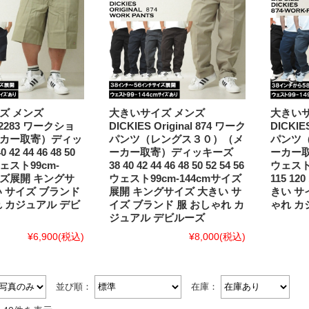
ズ メンズ
大きいサイズ メンズ
大きいサ
 42283 ワークショ
DICKIES Original 874 ワーク
DICKIE
カー取寄）ディッ
パンツ（レングス３０）（メ
パンツ
 42 44 46 48 50
ーカー取寄）ディッキーズ
ーカー
 ウェスト99cm-
38 40 42 44 46 48 50 52 54 56
ウェスト99
イズ展開 キングサ
ウェスト99cm-144cmサイズ
115 1
い サイズ ブランド
展開 キングサイズ 大きい サ
きい サ
れ カジュアル デビ
イズ ブランド 服 おしゃれ カ
ゃれ カ
ジュアル デビルーズ
¥6,900
(税込)
¥8,000
(税込)
並び順：
在庫：