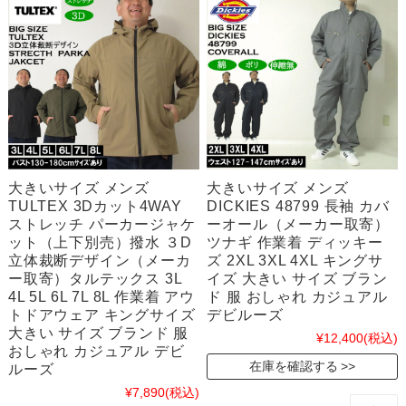
大きいサイズ メンズ
大きいサイズ メンズ
TULTEX 3Dカット4WAY
DICKIES 48799 長袖 カバ
ストレッチ パーカージャケ
ーオール（メーカー取寄）
ット（上下別売）撥水 ３D
ツナギ 作業着 ディッキー
立体裁断デザイン（メーカ
ズ 2XL 3XL 4XL キングサ
ー取寄）タルテックス 3L
イズ 大きい サイズ ブラン
4L 5L 6L 7L 8L 作業着 アウ
ド 服 おしゃれ カジュアル
トドアウェア キングサイズ
デビルーズ
大きい サイズ ブランド 服
¥12,400
(税込)
おしゃれ カジュアル デビ
在庫を確認する
ルーズ
¥7,890
(税込)