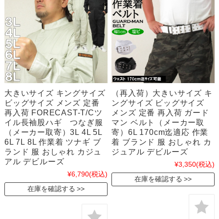
大きいサイズ キングサイズ
（再入荷）大きいサイズ キ
ビッグサイズ メンズ 定番
ングサイズ ビッグサイズ
再入荷 FORECAST-T/Cツ
メンズ 定番 再入荷 ガード
イル長袖股ハギ つなぎ服
マン ベルト（メーカー取
（メーカー取寄）3L 4L 5L
寄）6L 170cm迄適応 作業
6L 7L 8L 作業着 ツナギ ブ
着 ブランド 服 おしゃれ カ
ランド 服 おしゃれ カジュ
ジュアル デビルーズ
アル デビルーズ
¥3,350
(税込)
¥6,790
(税込)
在庫を確認する
在庫を確認する