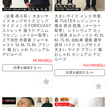
（定番 再入荷 ）大きいサ
大きいサイズ メンズ 作業
イズ キングサイズ ビッグ
着 TULTEX レインコート
サイズ メンズ FORECAST
撥水 防水 防風（メーカー
ストレッチ 激ラク デニム
取寄） レインウェア カッ
ブルゾン（メーカー取寄）
パ 雨具 タルテックス 4L 5L
上下別売 作業着 フォーキ
6L 7L 8L 自転車 通勤 通学
ャスト 5L 6L 7L 8L ブラン
原付 バイク キングサイズ
ド 服 おしゃれ カジュアル
大きい サイズ ブランド 服
デビルーズ
おしゃれ カジュアル デビ
ルーズ
¥8,990
(税込)
¥10,090
(税込)
在庫を確認する
在庫を確認する