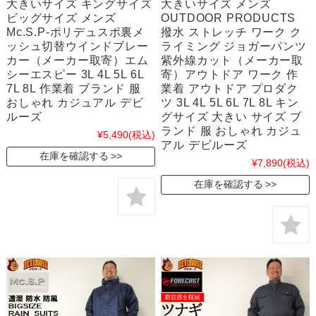
大きいサイズ キングサイズ
大きいサイズ メンズ
ビッグサイズ メンズ
OUTDOOR PRODUCTS
Mc.S.P-ポリデュスポ裏メ
撥水 ストレッチ ワーク ク
ッシュ切替ウインドブレー
ライミング ジョガーパンツ
カー（メーカー取寄）エム
紫外線カット（メーカー取
シーエスピー 3L 4L 5L 6L
寄）アウトドア ワーク 作
7L 8L 作業着 ブランド 服
業着 アウトドア プロダク
おしゃれ カジュアル デビ
ツ 3L 4L 5L 6L 7L 8L キン
ルーズ
グサイズ 大きい サイズ ブ
ランド 服 おしゃれ カジュ
¥5,490
(税込)
アル デビルーズ
在庫を確認する
¥7,890
(税込)
在庫を確認する