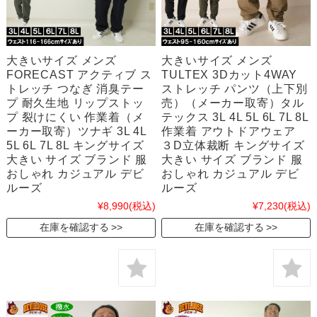
大きいサイズ メンズ
大きいサイズ メンズ
FORECAST アクティブ ス
TULTEX 3Dカット4WAY
トレッチ つなぎ 消臭テー
ストレッチ パンツ（上下別
プ 耐久生地 リップストッ
売）（メーカー取寄）タル
プ 裂けにくい 作業着（メ
テックス 3L 4L 5L 6L 7L 8L
ーカー取寄）ツナギ 3L 4L
作業着 アウトドアウェア
5L 6L 7L 8L キングサイズ
３D立体裁断 キングサイズ
大きい サイズ ブランド 服
大きい サイズ ブランド 服
おしゃれ カジュアル デビ
おしゃれ カジュアル デビ
ルーズ
ルーズ
¥8,990
(税込)
¥7,230
(税込)
在庫を確認する
在庫を確認する