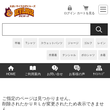
ログイン
カートを見る
半袖
Tシャツ
スウェットパンツ
ジャージ
ゴルフ
レイン
作業着
テンシャル
ポロシャツ
水着
HOME
ご利用案内
お問い合せ
お客様の声
ｻｲﾄﾏｯﾌﾟ
ご指定のページは見つかりません。
削除されたかＵＲＬが変更されたため表示できませ
ん。