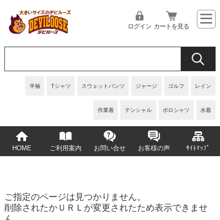
ログイン
カートを見る
半袖
Tシャツ
スウェットパンツ
ジャージ
ゴルフ
レイン
作業着
テンシャル
ポロシャツ
水着
HOME
ご利用案内
お問い合せ
お客様の声
ｻｲﾄﾏｯﾌﾟ
ご指定のページは見つかりません。
削除されたかＵＲＬが変更されたため表示できませ
ん。