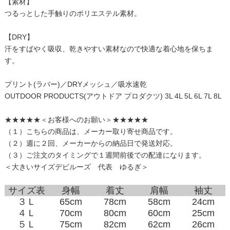
【素材】
つるっとした手触りのポリエステル素材。
【DRY】
汗をすばやく吸収、乾きやすい素材なので快適な着心地を保ちま
す。
プリント(ラバー)／DRYメッシュ／吸水速乾
OUTDOOR PRODUCTS(アウトドア プロダクツ) 3L 4L 5L 6L 7L 8L
★★★★★＜お客様へのお願い＞★★★★★
（１）こちらの商品は、メーカー取り寄せ商品です。
（２）週に２回、メーカーからの納品日で発送対応。
（３）ご注文のタイミングで１週間前後での配達になります。
＜大きいサイズデビルーズ 代表 ゆるぎ＞
サイズ表
身幅
着丈
肩幅
袖丈
３Ｌ
65cm
78cm
58cm
24cm
４Ｌ
70cm
80cm
60cm
25cm
５Ｌ
75cm
82cm
62cm
26cm