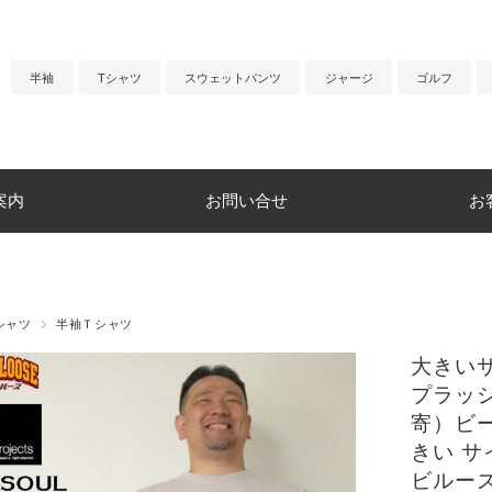
半袖
Tシャツ
スウェットパンツ
ジャージ
ゴルフ
案内
お問い合せ
お
シャツ
半袖Ｔシャツ
大きいサイ
プラッシ
寄）ビー
きい サ
ビルー