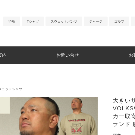
半袖
Tシャツ
スウェットパンツ
ジャージ
ゴルフ
案内
お問い合せ
お
ウェットシャツ
大きいサ
VOLK
カー取寄）
ランド 