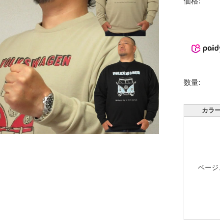
価格:
数量:
カラ
ベージ