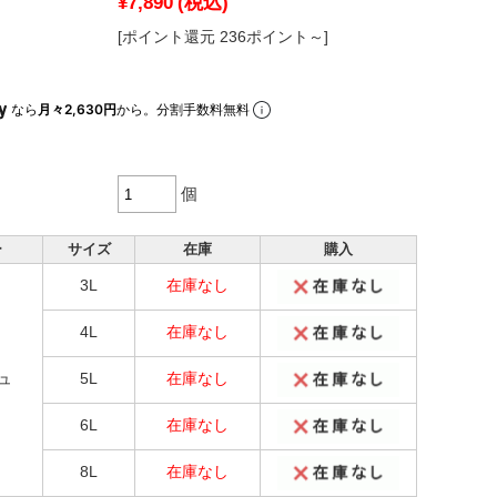
¥7,890
(税込)
[ポイント還元 236ポイント～]
なら
月々2,630円
から。分割手数料無料
個
ー
サイズ
在庫
購入
3L
在庫なし
4L
在庫なし
ュ
5L
在庫なし
6L
在庫なし
8L
在庫なし