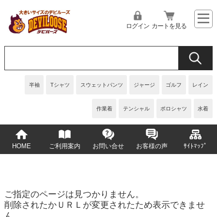
ログイン
カートを見る
半袖
Tシャツ
スウェットパンツ
ジャージ
ゴルフ
レイン
作業着
テンシャル
ポロシャツ
水着
HOME
ご利用案内
お問い合せ
お客様の声
ｻｲﾄﾏｯﾌﾟ
ご指定のページは見つかりません。
削除されたかＵＲＬが変更されたため表示できませ
ん。