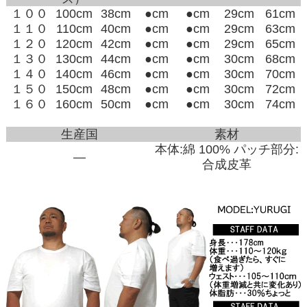
１００
100cm
38cm
●cm
●cm
29cm
61cm
１１０
110cm
40cm
●cm
●cm
29cm
63cm
１２０
120cm
42cm
●cm
●cm
29cm
65cm
１３０
130cm
44cm
●cm
●cm
30cm
68cm
１４０
140cm
46cm
●cm
●cm
30cm
70cm
１５０
150cm
48cm
●cm
●cm
30cm
72cm
１６０
160cm
50cm
●cm
●cm
30cm
74cm
生産国
素材
本体:綿 100% パッチ部分:
―
合成皮革