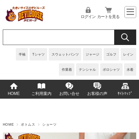
ログイン
カートを見る
半袖
Tシャツ
スウェットパンツ
ジャージ
ゴルフ
レイン
作業着
テンシャル
ポロシャツ
水着
HOME
ご利用案内
お問い合せ
お客様の声
ｻｲﾄﾏｯﾌﾟ
HOME
ボトムス
ショーツ