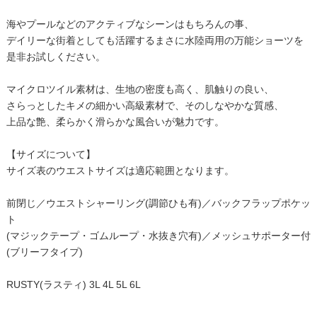
海やプールなどのアクティブなシーンはもちろんの事、
デイリーな街着としても活躍するまさに水陸両用の万能ショーツを
是非お試しください。
マイクロツイル素材は、生地の密度も高く、肌触りの良い、
さらっとしたキメの細かい高級素材で、そのしなやかな質感、
上品な艶、柔らかく滑らかな風合いが魅力です。
【サイズについて】
サイズ表のウエストサイズは適応範囲となります。
前閉じ／ウエストシャーリング(調節ひも有)／バックフラップポケッ
ト
(マジックテープ・ゴムループ・水抜き穴有)／メッシュサポーター付
(ブリーフタイプ)
RUSTY(ラスティ) 3L 4L 5L 6L