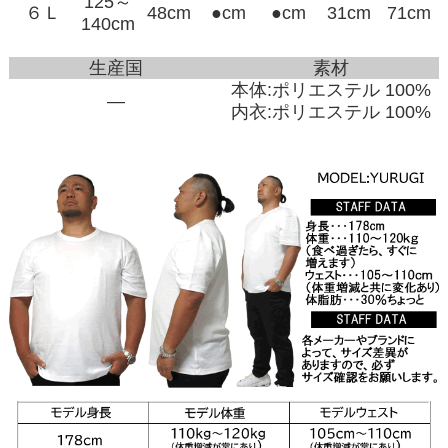
125～
６Ｌ
48cm
●cm
●cm
31cm
71cm
140cm
生産国
素材
本体:ポリエステル 100%
―
内衣:ポリエステル 100%