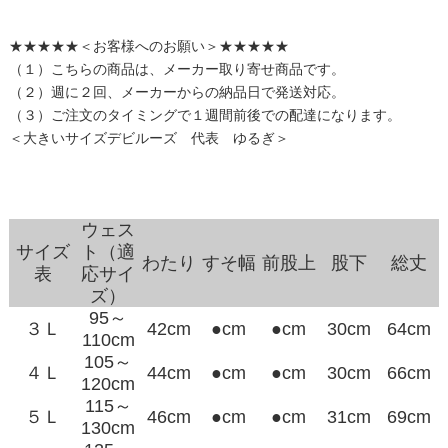
★★★★★＜お客様へのお願い＞★★★★★
（１）こちらの商品は、メーカー取り寄せ商品です。
（２）週に２回、メーカーからの納品日で発送対応。
（３）ご注文のタイミングで１週間前後での配達になります。
＜大きいサイズデビルーズ 代表 ゆるぎ＞
ウェス
サイズ
ト（適
わたり
すそ幅
前股上
股下
総丈
表
応サイ
ズ）
95～
３Ｌ
42cm
●cm
●cm
30cm
64cm
110cm
105～
４Ｌ
44cm
●cm
●cm
30cm
66cm
120cm
115～
５Ｌ
46cm
●cm
●cm
31cm
69cm
130cm