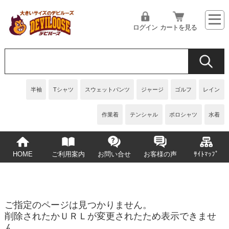
ログイン
カートを見る
半袖
Tシャツ
スウェットパンツ
ジャージ
ゴルフ
レイン
作業着
テンシャル
ポロシャツ
水着
HOME
ご利用案内
お問い合せ
お客様の声
ｻｲﾄﾏｯﾌﾟ
ご指定のページは見つかりません。
削除されたかＵＲＬが変更されたため表示できませ
ん。