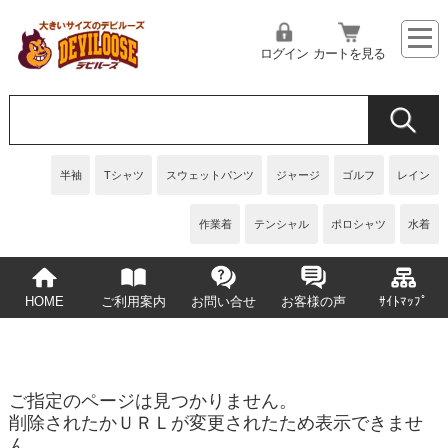
ログイン
カートを見る
半袖
Tシャツ
スウェットパンツ
ジャージ
ゴルフ
レイン
作業着
テンシャル
ポロシャツ
水着
HOME
ご利用案内
お問い合せ
お客様の声
ｻｲﾄﾏｯﾌﾟ
ご指定のページは見つかりません。
削除されたかＵＲＬが変更されたため表示できませ
ん。