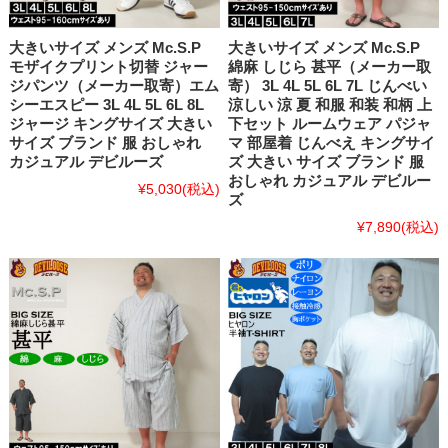
大きいサイズ メンズ Mc.S.P
大きいサイズ メンズ Mc.S.P
モザイクプリント切替 ジャー
綿麻 しじら 甚平（メーカー取
ジパンツ（メーカー取寄）エム
寄） 3L 4L 5L 6L 7L じんべい
シーエスピー 3L 4L 5L 6L 8L
涼しい 涼 夏 和服 和装 和柄 上
ジャージ キングサイズ 大きい
下セット ルームウェア パジャ
サイズ ブランド 服 おしゃれ
マ 部屋着 じんべえ キングサイ
カジュアル デビルーズ
ズ 大きい サイズ ブランド 服
おしゃれ カジュアル デビルー
¥5,030
(税込)
ズ
¥7,890
(税込)