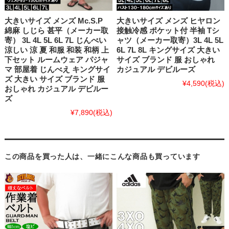
大きいサイズ メンズ Mc.S.P
大きいサイズ メンズ ヒヤロン
綿麻 しじら 甚平（メーカー取
接触冷感 ポケット付 半袖 Tシ
寄） 3L 4L 5L 6L 7L じんべい
ャツ（メーカー取寄）3L 4L 5L
涼しい 涼 夏 和服 和装 和柄 上
6L 7L 8L キングサイズ 大きい
下セット ルームウェア パジャ
サイズ ブランド 服 おしゃれ
マ 部屋着 じんべえ キングサイ
カジュアル デビルーズ
ズ 大きい サイズ ブランド 服
¥4,590
(税込)
おしゃれ カジュアル デビルー
ズ
¥7,890
(税込)
この商品を買った人は、一緒にこんな商品も買っています