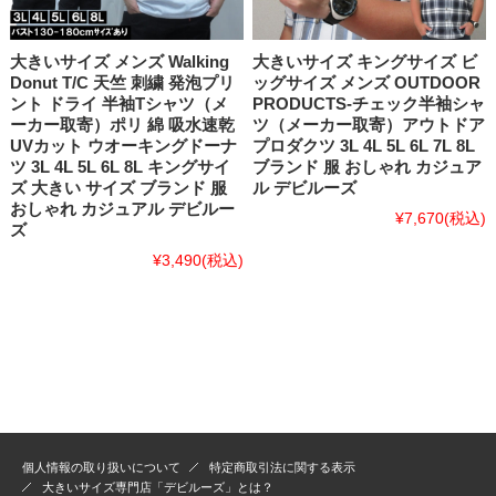
大きいサイズ メンズ Walking
大きいサイズ キングサイズ ビ
Donut T/C 天竺 刺繍 発泡プリ
ッグサイズ メンズ OUTDOOR
ント ドライ 半袖Tシャツ（メ
PRODUCTS-チェック半袖シャ
ーカー取寄）ポリ 綿 吸水速乾
ツ（メーカー取寄）アウトドア
UVカット ウオーキングドーナ
プロダクツ 3L 4L 5L 6L 7L 8L
ツ 3L 4L 5L 6L 8L キングサイ
ブランド 服 おしゃれ カジュア
ズ 大きい サイズ ブランド 服
ル デビルーズ
おしゃれ カジュアル デビルー
¥7,670
(税込)
ズ
¥3,490
(税込)
個人情報の取り扱いについて
特定商取引法に関する表示
大きいサイズ専門店「デビルーズ」とは？