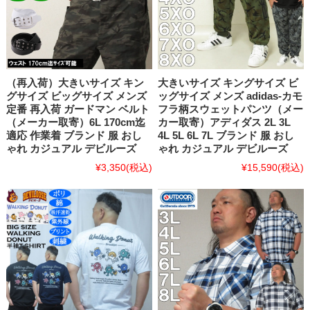
（再入荷）大きいサイズ キン
大きいサイズ キングサイズ ビ
グサイズ ビッグサイズ メンズ
ッグサイズ メンズ adidas-カモ
定番 再入荷 ガードマン ベルト
フラ柄スウェットパンツ（メー
（メーカー取寄）6L 170cm迄
カー取寄）アディダス 2L 3L
適応 作業着 ブランド 服 おし
4L 5L 6L 7L ブランド 服 おし
ゃれ カジュアル デビルーズ
ゃれ カジュアル デビルーズ
¥3,350
(税込)
¥15,590
(税込)