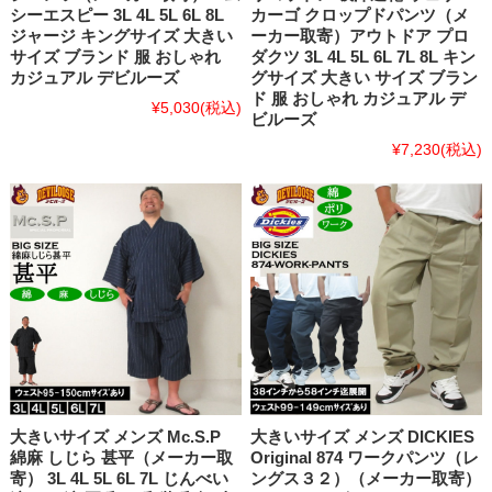
シーエスピー 3L 4L 5L 6L 8L
カーゴ クロップドパンツ（メ
ジャージ キングサイズ 大きい
ーカー取寄）アウトドア プロ
サイズ ブランド 服 おしゃれ
ダクツ 3L 4L 5L 6L 7L 8L キン
カジュアル デビルーズ
グサイズ 大きい サイズ ブラン
ド 服 おしゃれ カジュアル デ
¥5,030
(税込)
ビルーズ
¥7,230
(税込)
大きいサイズ メンズ Mc.S.P
大きいサイズ メンズ DICKIES
綿麻 しじら 甚平（メーカー取
Original 874 ワークパンツ（レ
寄） 3L 4L 5L 6L 7L じんべい
ングス３２）（メーカー取寄）