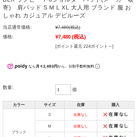
寄) 肩パッド S M L XL 大人用 ブランド 服 お
しゃれ カジュアル デビルーズ
当店通常価格:
¥7,480
(税込)
¥7,480
(税込)
価格:
[ポイント還元 224ポイント～]
なら
月々2,493円
から。分割手数料無料
数量:
個
カラー
サイズ
在庫
購入
S
在庫なし
M
在庫なし
ブラック