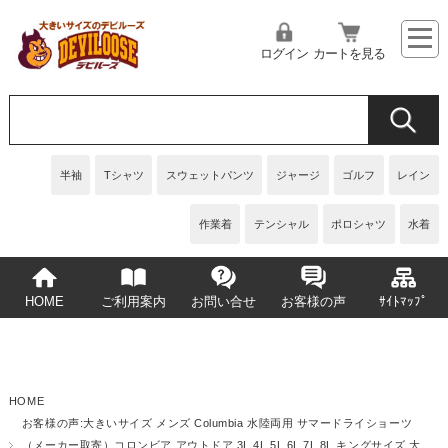
ログイン
カートを見る
半袖
Tシャツ
スウェットパンツ
ジャージ
ゴルフ
レイン
作業着
テンシャル
ポロシャツ
水着
HOME
ご利用案内
お問い合せ
お客様の声
ｻｲﾄﾏｯﾌﾟ
HOME
お客様の声:大きいサイズ メンズ Columbia 水陸両用 サマードライショーツ
（メーカー取寄）コロンビア アウトドア 3L 4L 5L 6L 7L 8L キングサイズ 大