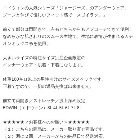
エドウィンの人気シリーズ「ジャージーズ」のアンダーウェア。
グーンと伸びて優しいフィット感で「スゴイラク。」
前立て部分は両開きで、左右どちらからもアプローチできて便利！
なめらかな肌ざわりのスムース生地で、生地に表情が生まれるカチ
オンミックス糸を使用。
大きいサイズの特注サイズ別注企画限定の
インナーウェア・肌着・下着になります。
体重100キロ以上の男性向けのサイズスペックです。
下着ですので、一切の返品交換は出来ません。
前立て両開き／ストレッチ／股上深め設定
EDWIN（エドウィン）3L 4L 5L 6L 7L 8L
★★★★★＜お客様へのお願い＞★★★★★
（１）こちらの商品は、メーカー取り寄せ商品です。
（２）週に２回、メーカーからの納品日で発送対応。