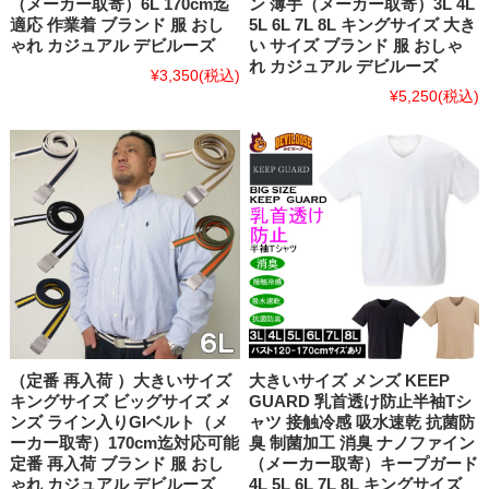
（メーカー取寄）6L 170cm迄
ン 薄手（メーカー取寄）3L 4L
適応 作業着 ブランド 服 おし
5L 6L 7L 8L キングサイズ 大き
ゃれ カジュアル デビルーズ
い サイズ ブランド 服 おしゃ
れ カジュアル デビルーズ
¥3,350
(税込)
¥5,250
(税込)
（定番 再入荷 ）大きいサイズ
大きいサイズ メンズ KEEP
キングサイズ ビッグサイズ メ
GUARD 乳首透け防止半袖Tシ
ンズ ライン入りGIベルト（メ
ャツ 接触冷感 吸水速乾 抗菌防
ーカー取寄）170cm迄対応可能
臭 制菌加工 消臭 ナノファイン
定番 再入荷 ブランド 服 おし
（メーカー取寄）キープガード
ゃれ カジュアル デビルーズ
4L 5L 6L 7L 8L キングサイズ