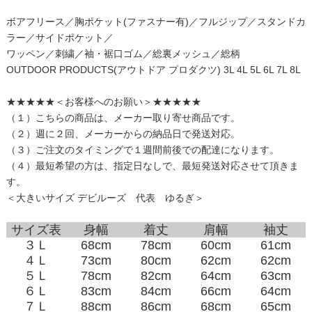
ボアフリース／胸ポケット(ファスナー有)／フルジップ／スタンドカ
ラー／サイドポケット／
ワッペン／刺繍／袖・裾口ゴム／総裏メッシュ／総柄
OUTDOOR PRODUCTS(アウトドア プロダクツ) 3L 4L 5L 6L 7L 8L
★★★★★＜お客様へのお願い＞★★★★★
（１）こちらの商品は、メーカー取り寄せ商品です。
（２）週に２回、メーカーからの納品日で発送対応。
（３）ご注文のタイミングで１週間前後での配達になります。
（４）最短希望の方は、指定日なしで、最短発送対応させて頂きま
す。
＜大きいサイズ デビルーズ 代表 ゆるぎ＞
サイズ表
身幅
着丈
肩幅
袖丈
３Ｌ
68cm
78cm
60cm
61cm
４Ｌ
73cm
80cm
62cm
62cm
５Ｌ
78cm
82cm
64cm
63cm
６Ｌ
83cm
84cm
66cm
64cm
７Ｌ
88cm
86cm
68cm
65cm