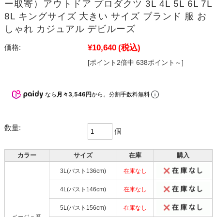
ー取寄）アウトドア プロダクツ 3L 4L 5L 6L 7L
8L キングサイズ 大きい サイズ ブランド 服 お
しゃれ カジュアル デビルーズ
¥10,640
(税込)
価格:
[ポイント2倍中 638ポイント～]
なら
月々3,546円
から。分割手数料無料
数量:
個
カラー
サイズ
在庫
購入
3L(バスト136cm)
在庫なし
4L(バスト146cm)
在庫なし
5L(バスト156cm)
在庫なし
ベージュ系