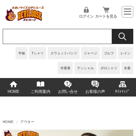
ログイン
カートを見る
半袖
Tシャツ
スウェットパンツ
ジャージ
ゴルフ
レイン
作業着
テンシャル
ポロシャツ
水着
HOME
ご利用案内
お問い合せ
お客様の声
ｻｲﾄﾏｯﾌﾟ
HOME
アウター