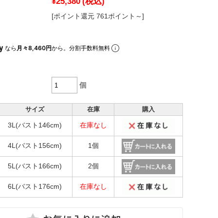
¥25,380
(税込)
[ポイント還元 761ポイント～]
なら
月々8,460円
から。分割手数料無料
個
サイズ
在庫
購入
3L(バスト146cm)
在庫なし
4L(バスト156cm)
1個
5L(バスト166cm)
2個
6L(バスト176cm)
在庫なし