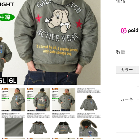
価格:
数量:
カラー
カーキ