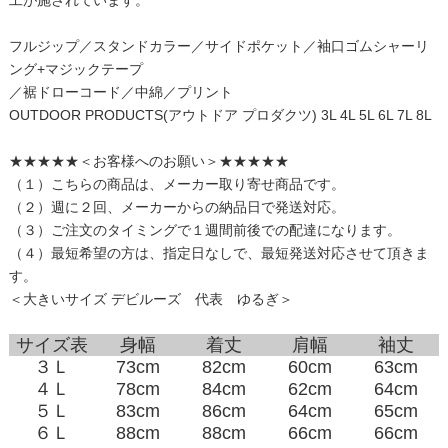
フルジップ／スタンドカラー／サイドポケット／袖口ゴムシャーリ
ング+マジックテープ
／裾ドローコード／中綿／プリント
OUTDOOR PRODUCTS(アウトドア プロダクツ) 3L 4L 5L 6L 7L 8L
★★★★★＜お客様へのお願い＞★★★★★
（１）こちらの商品は、メーカー取り寄せ商品です。
（２）週に２回、メーカーからの納品日で発送対応。
（３）ご注文のタイミングで１週間前後での配達になります。
（４）最短希望の方は、指定日なしで、最短発送対応させて頂きま
す。
＜大きいサイズ デビルーズ 代表 ゆるぎ＞
サイズ表
身幅
着丈
肩幅
袖丈
３Ｌ
73cm
82cm
60cm
63cm
４Ｌ
78cm
84cm
62cm
64cm
５Ｌ
83cm
86cm
64cm
65cm
６Ｌ
88cm
88cm
66cm
66cm