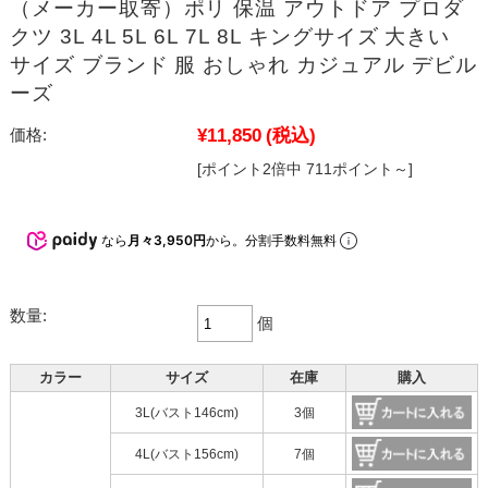
（メーカー取寄）ポリ 保温 アウトドア プロダ
クツ 3L 4L 5L 6L 7L 8L キングサイズ 大きい
サイズ ブランド 服 おしゃれ カジュアル デビル
ーズ
¥11,850
(税込)
価格:
[ポイント2倍中 711ポイント～]
なら
月々3,950円
から。分割手数料無料
数量:
個
カラー
サイズ
在庫
購入
3L(バスト146cm)
3個
4L(バスト156cm)
7個