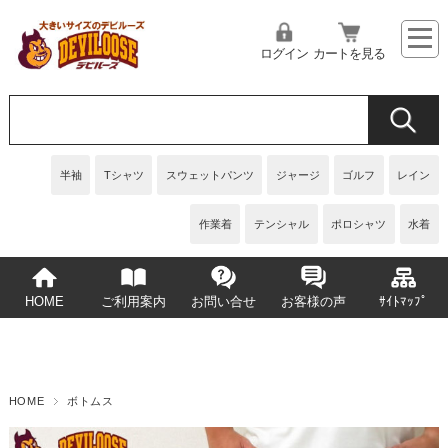
ログイン
カートを見る
半袖
Tシャツ
スウェットパンツ
ジャージ
ゴルフ
レイン
作業着
テンシャル
ポロシャツ
水着
HOME
ご利用案内
お問い合せ
お客様の声
ｻｲﾄﾏｯﾌﾟ
HOME
ボトムス