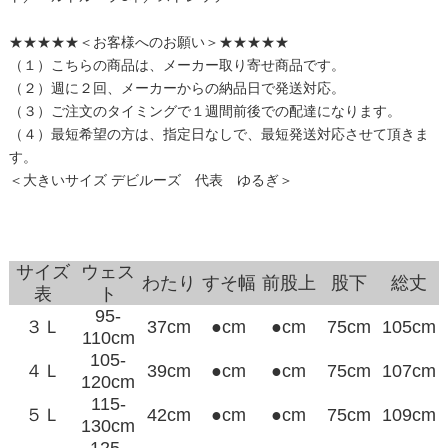
★★★★★＜お客様へのお願い＞★★★★★
（１）こちらの商品は、メーカー取り寄せ商品です。
（２）週に２回、メーカーからの納品日で発送対応。
（３）ご注文のタイミングで１週間前後での配達になります。
（４）最短希望の方は、指定日なしで、最短発送対応させて頂きま
す。
＜大きいサイズ デビルーズ 代表 ゆるぎ＞
サイズ
ウェス
わたり
すそ幅
前股上
股下
総丈
表
ト
95-
３Ｌ
37cm
●cm
●cm
75cm
105cm
110cm
105-
４Ｌ
39cm
●cm
●cm
75cm
107cm
120cm
115-
５Ｌ
42cm
●cm
●cm
75cm
109cm
130cm
125-