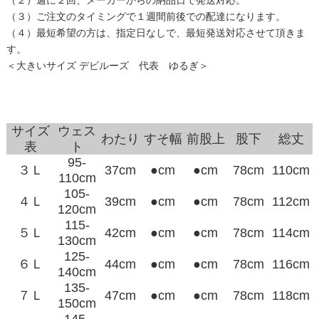
（３）ご注文のタイミングで１週間前後での配達になります。
（４）最短希望の方は、指定日なしで、最短発送対応させて頂きま
す。
＜大きいサイズ デビルーズ 代表 ゆるぎ＞
サイズ
ウェス
わたり
すそ幅
前股上
股下
総丈
表
ト
95-
３Ｌ
37cm
●cm
●cm
78cm
110cm
110cm
105-
４Ｌ
39cm
●cm
●cm
78cm
112cm
120cm
115-
５Ｌ
42cm
●cm
●cm
78cm
114cm
130cm
125-
６Ｌ
44cm
●cm
●cm
78cm
116cm
140cm
135-
７Ｌ
47cm
●cm
●cm
78cm
118cm
150cm
145-