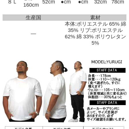
８Ｌ
52cm
●cm
●cm
32cm
78cm
160cm
生産国
素材
本体:ポリエステル 65% 綿
35% リブ:ポリエステル
―
62% 綿 33% ポリウレタン
5%