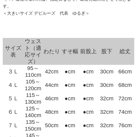
す。
＜大きいサイズ デビルーズ 代表 ゆるぎ＞
ウェス
サイズ
ト（適
わたり
すそ幅
前股上
股下
総丈
表
応サイ
ズ）
95～
３Ｌ
42cm
●cm
●cm
30cm
66cm
110cm
105～
４Ｌ
44cm
●cm
●cm
30cm
68cm
120cm
115～
５Ｌ
46cm
●cm
●cm
32cm
72cm
130cm
125～
６Ｌ
48cm
●cm
●cm
32cm
74cm
140cm
135～
７Ｌ
50cm
●cm
●cm
32cm
76cm
150cm
145～