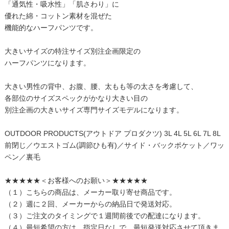
「通気性・吸水性」「肌さわり」に
優れた綿・コットン素材を混ぜた
機能的なハーフパンツです。
大きいサイズの特注サイズ別注企画限定の
ハーフパンツになります。
大きい男性の背中、お腹、腰、太もも等の太さを考慮して、
各部位のサイズスペックがかなり大きい目の
別注企画の大きいサイズ専門サイズモデルになります。
OUTDOOR PRODUCTS(アウトドア プロダクツ) 3L 4L 5L 6L 7L 8L
前閉じ／ウエストゴム(調節ひも有)／サイド・バックポケット／ワッ
ペン／裏毛
★★★★★＜お客様へのお願い＞★★★★★
（１）こちらの商品は、メーカー取り寄せ商品です。
（２）週に２回、メーカーからの納品日で発送対応。
（３）ご注文のタイミングで１週間前後での配達になります。
（４）最短希望の方は、指定日なしで、最短発送対応させて頂きま