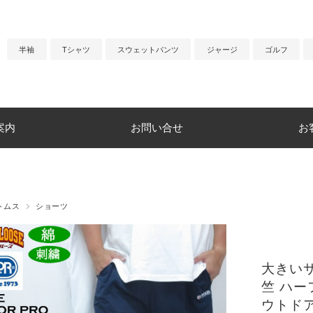
半袖
Tシャツ
スウェットパンツ
ジャージ
ゴルフ
案内
お問い合せ
お
トムス
ショーツ
大きいサ
竺 ハー
ウトドア 