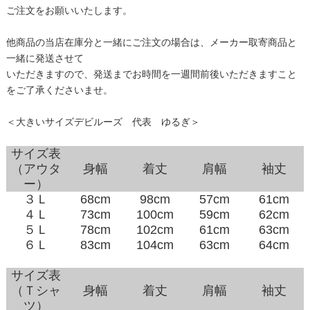
ご注文をお願いいたします。
他商品の当店在庫分と一緒にご注文の場合は、メーカー取寄商品と
一緒に発送させて
いただきますので、発送までお時間を一週間前後いただきますこと
をご了承くださいませ。
＜大きいサイズデビルーズ 代表 ゆるぎ＞
サイズ表
（アウタ
身幅
着丈
肩幅
袖丈
ー）
３Ｌ
68cm
98cm
57cm
61cm
４Ｌ
73cm
100cm
59cm
62cm
５Ｌ
78cm
102cm
61cm
63cm
６Ｌ
83cm
104cm
63cm
64cm
サイズ表
（Ｔシャ
身幅
着丈
肩幅
袖丈
ツ）