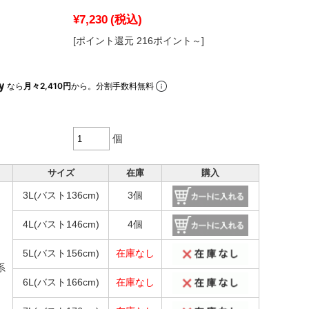
¥7,230
(税込)
[ポイント還元 216ポイント～]
なら
月々2,410円
から。分割手数料無料
個
サイズ
在庫
購入
3L(バスト136cm)
3個
4L(バスト146cm)
4個
5L(バスト156cm)
在庫なし
系
6L(バスト166cm)
在庫なし