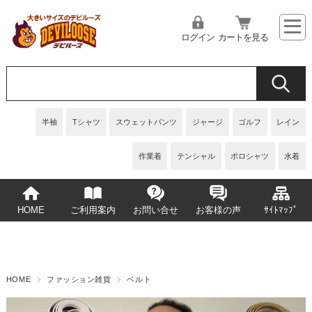
ログイン
カートを見る
半袖
Tシャツ
スウェットパンツ
ジャージ
ゴルフ
レイン
作業着
テンシャル
ポロシャツ
水着
HOME
ご利用案内
お問い合せ
お客様の声
ｻｲﾄﾏｯﾌﾟ
HOME
ファッション雑貨
ベルト