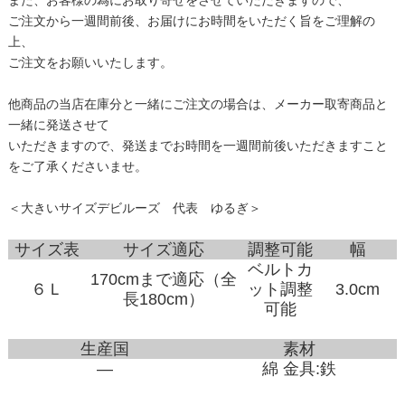
ご注文から一週間前後、お届けにお時間をいただく旨をご理解の
上、
ご注文をお願いいたします。
他商品の当店在庫分と一緒にご注文の場合は、メーカー取寄商品と
一緒に発送させて
いただきますので、発送までお時間を一週間前後いただきますこと
をご了承くださいませ。
＜大きいサイズデビルーズ 代表 ゆるぎ＞
サイズ表
サイズ適応
調整可能
幅
ベルトカ
170cmまで適応（全
６Ｌ
ット調整
3.0cm
長180cm）
可能
生産国
素材
―
綿 金具:鉄