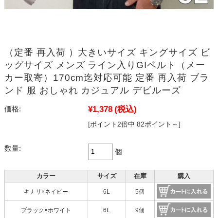
（定番 再入荷 ）大きいサイズ キングサイズ ビ
ッグサイズ メンズ ライン入りGIベルト（メー
カー取寄）170cm迄対応可能 定番 再入荷 ブラ
ンド 服 おしゃれ カジュアル デビルーズ
¥1,378
(税込)
価格:
[ポイント2倍中 82ポイント～]
数量:
個
カラー
サイズ
在庫
購入
キナリ×ネイビー
6L
5個
ブラック×ホワイト
6L
9個