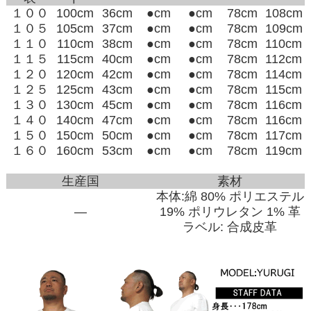
１００
100cm
36cm
●cm
●cm
78cm
108cm
１０５
105cm
37cm
●cm
●cm
78cm
109cm
１１０
110cm
38cm
●cm
●cm
78cm
110cm
１１５
115cm
40cm
●cm
●cm
78cm
112cm
１２０
120cm
42cm
●cm
●cm
78cm
114cm
１２５
125cm
43cm
●cm
●cm
78cm
115cm
１３０
130cm
45cm
●cm
●cm
78cm
116cm
１４０
140cm
47cm
●cm
●cm
78cm
116cm
１５０
150cm
50cm
●cm
●cm
78cm
117cm
１６０
160cm
53cm
●cm
●cm
78cm
119cm
生産国
素材
本体:綿 80% ポリエステル
―
19% ポリウレタン 1% 革
ラベル: 合成皮革