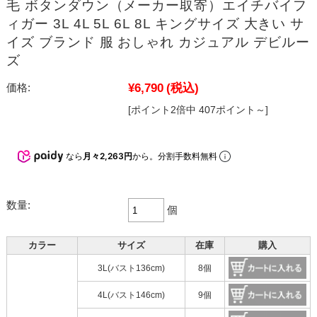
毛 ボタンダウン（メーカー取寄）エイチバイフ
ィガー 3L 4L 5L 6L 8L キングサイズ 大きい サ
イズ ブランド 服 おしゃれ カジュアル デビルー
ズ
¥6,790
(税込)
価格:
[ポイント2倍中 407ポイント～]
なら
月々2,263円
から。分割手数料無料
数量:
個
カラー
サイズ
在庫
購入
3L(バスト136cm)
8個
4L(バスト146cm)
9個