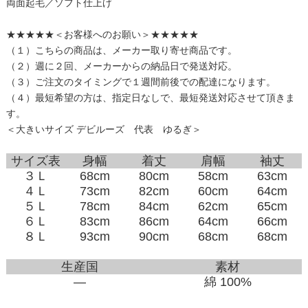
両面起毛／ソフト仕上げ
★★★★★＜お客様へのお願い＞★★★★★
（１）こちらの商品は、メーカー取り寄せ商品です。
（２）週に２回、メーカーからの納品日で発送対応。
（３）ご注文のタイミングで１週間前後での配達になります。
（４）最短希望の方は、指定日なしで、最短発送対応させて頂きま
す。
＜大きいサイズ デビルーズ 代表 ゆるぎ＞
サイズ表
身幅
着丈
肩幅
袖丈
３Ｌ
68cm
80cm
58cm
63cm
４Ｌ
73cm
82cm
60cm
64cm
５Ｌ
78cm
84cm
62cm
65cm
６Ｌ
83cm
86cm
64cm
66cm
８Ｌ
93cm
90cm
68cm
68cm
生産国
素材
―
綿 100%