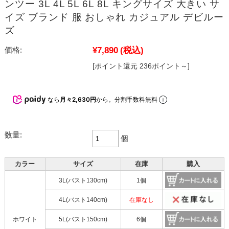
ンツー 3L 4L 5L 6L 8L キングサイズ 大きい サ
イズ ブランド 服 おしゃれ カジュアル デビルー
ズ
¥7,890
(税込)
価格:
[ポイント還元 236ポイント～]
なら
月々2,630円
から。分割手数料無料
数量:
個
カラー
サイズ
在庫
購入
3L(バスト130cm)
1個
4L(バスト140cm)
在庫なし
ホワイト
5L(バスト150cm)
6個