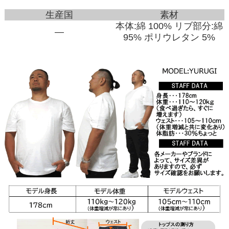
生産国
素材
本体:綿 100% リブ部分:綿
―
95% ポリウレタン 5%