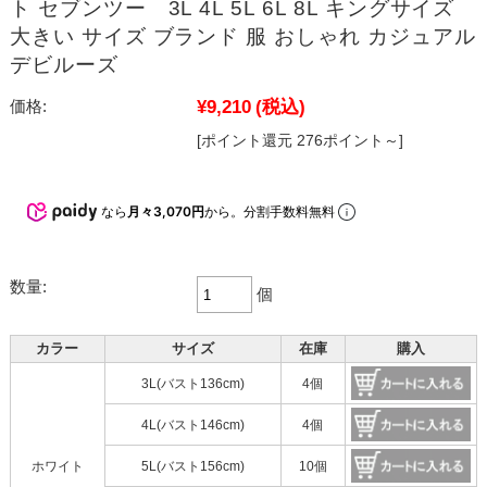
ト セブンツー 3L 4L 5L 6L 8L キングサイズ
大きい サイズ ブランド 服 おしゃれ カジュアル
デビルーズ
¥9,210
(税込)
価格:
[ポイント還元 276ポイント～]
なら
月々3,070円
から。分割手数料無料
数量:
個
カラー
サイズ
在庫
購入
3L(バスト136cm)
4個
4L(バスト146cm)
4個
ホワイト
5L(バスト156cm)
10個