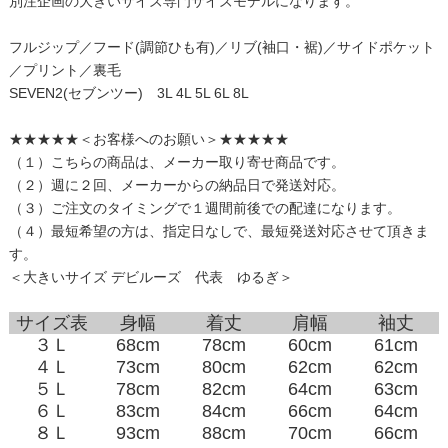
別注企画の大きいサイズ専門サイズモデルになります。
フルジップ／フード(調節ひも有)／リブ(袖口・裾)／サイドポケット
／プリント／裏毛
SEVEN2(セブンツー) 3L 4L 5L 6L 8L
★★★★★＜お客様へのお願い＞★★★★★
（１）こちらの商品は、メーカー取り寄せ商品です。
（２）週に２回、メーカーからの納品日で発送対応。
（３）ご注文のタイミングで１週間前後での配達になります。
（４）最短希望の方は、指定日なしで、最短発送対応させて頂きま
す。
＜大きいサイズ デビルーズ 代表 ゆるぎ＞
サイズ表
身幅
着丈
肩幅
袖丈
３Ｌ
68cm
78cm
60cm
61cm
４Ｌ
73cm
80cm
62cm
62cm
５Ｌ
78cm
82cm
64cm
63cm
６Ｌ
83cm
84cm
66cm
64cm
８Ｌ
93cm
88cm
70cm
66cm