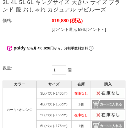
3L 4L 5L 6L キングサイズ 大きい サイズ ブラ
ンド 服 おしゃれ カジュアル デビルーズ
¥19,880
(税込)
価格:
[ポイント還元 596ポイント～]
なら
月々6,626円
から。分割手数料無料
数量:
個
カラー
サイズ
在庫
購入
3L(バスト146cm)
在庫なし
4L(バスト156cm)
1個
カーキ×オレンジ
5L(バスト166cm)
在庫なし
6L(バスト176cm)
1個