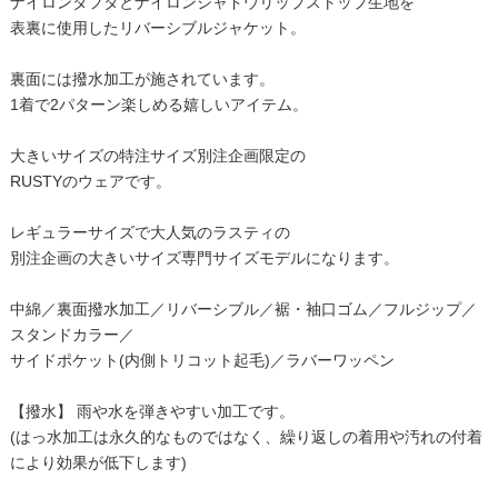
ナイロンタフタとナイロンシャドウリップストップ生地を
表裏に使用したリバーシブルジャケット。
裏面には撥水加工が施されています。
1着で2パターン楽しめる嬉しいアイテム。
大きいサイズの特注サイズ別注企画限定の
RUSTYのウェアです。
レギュラーサイズで大人気のラスティの
別注企画の大きいサイズ専門サイズモデルになります。
中綿／裏面撥水加工／リバーシブル／裾・袖口ゴム／フルジップ／
スタンドカラー／
サイドポケット(内側トリコット起毛)／ラバーワッペン
【撥水】 雨や水を弾きやすい加工です。
(はっ水加工は永久的なものではなく、繰り返しの着用や汚れの付着
により効果が低下します)