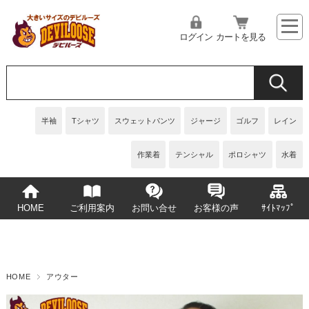
ログイン
カートを見る
半袖
Tシャツ
スウェットパンツ
ジャージ
ゴルフ
レイン
作業着
テンシャル
ポロシャツ
水着
HOME
ご利用案内
お問い合せ
お客様の声
ｻｲﾄﾏｯﾌﾟ
HOME
アウター