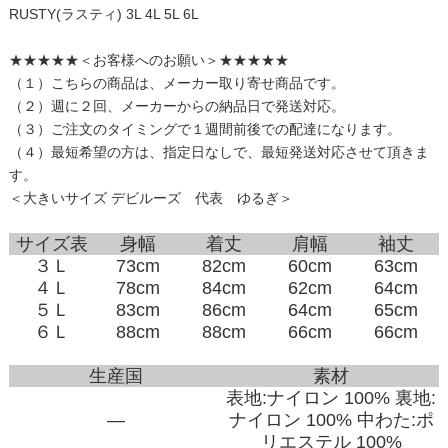
RUSTY(ラスティ) 3L 4L 5L 6L
★★★★★＜お客様へのお願い＞★★★★★
（１）こちらの商品は、メーカー取り寄せ商品です。
（２）週に２回、メーカーからの納品日で発送対応。
（３）ご注文のタイミングで１週間前後での配達になります。
（４）最短希望の方は、指定日なしで、最短発送対応させて頂きま
す。
＜大きいサイズ デビルーズ 代表 ゆるぎ＞
サイズ表
身幅
着丈
肩幅
袖丈
３Ｌ
73cm
82cm
60cm
63cm
４Ｌ
78cm
84cm
62cm
64cm
５Ｌ
83cm
86cm
64cm
65cm
６Ｌ
88cm
88cm
66cm
66cm
生産国
素材
表地:ナイロン 100% 裏地:
―
ナイロン 100% 中わた:ポ
リエステル 100%