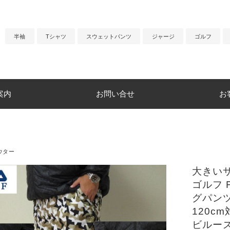
半袖
Tシャツ
スウェットパンツ
ジャージ
ゴルフ
案内
お問い合せ
お
ウター
大きいサ
ゴルフ 
グパンツ
120c
ビルー