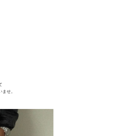
て
いませ。