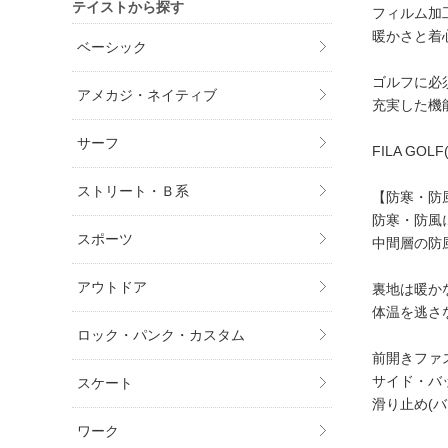
テイストから探す
フィルム加
暖かさと着
ベーシック
ゴルフに必
アメカジ・ネイティブ
充実した機
サーフ
FILA GO
ストリート・Ｂ系
【防寒・防
防寒・防風
スポーツ
中間層の防
アウトドア
裏地は暖か
体温を逃さ
ロック・パンク・カスタム
前開きファ
サイド・バ
スケート
滑り止め(
ワーク