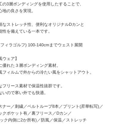
工の3層ボンディングを使用したすることで、
心地の良さを実現。
須なストレッチ性、便利なオリジナルDカンと
能性を備えている一本です。
LF(フィラゴルフ) 100-140cmまでウェスト展開
風ウェア】
に優れた３層ボンディング素材。
風フィルムで外からの冷たい風をシャットアウト。
なフリース素材で保温性抜群です。
ないので寒い外でも快適。
スナー／刺繍／ベルトループ8本／プリント(昇華転写)／
ックポケット有／裏フリース／Dカン／
バック内側に2か所有)／防風／保温／ストレッチ