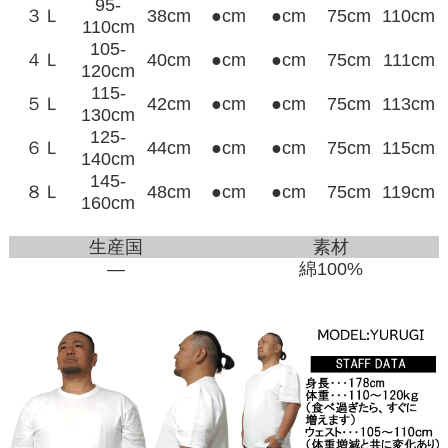
95-
３Ｌ
38cm
●cm
●cm
75cm
110cm
110cm
105-
４Ｌ
40cm
●cm
●cm
75cm
111cm
120cm
115-
５Ｌ
42cm
●cm
●cm
75cm
113cm
130cm
125-
６Ｌ
44cm
●cm
●cm
75cm
115cm
140cm
145-
８Ｌ
48cm
●cm
●cm
75cm
119cm
160cm
生産国
素材
―
綿100%