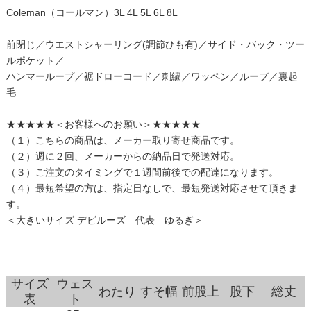
Coleman（コールマン）3L 4L 5L 6L 8L
前閉じ／ウエストシャーリング(調節ひも有)／サイド・バック・ツー
ルポケット／
ハンマーループ／裾ドローコード／刺繍／ワッペン／ループ／裏起
毛
★★★★★＜お客様へのお願い＞★★★★★
（１）こちらの商品は、メーカー取り寄せ商品です。
（２）週に２回、メーカーからの納品日で発送対応。
（３）ご注文のタイミングで１週間前後での配達になります。
（４）最短希望の方は、指定日なしで、最短発送対応させて頂きま
す。
＜大きいサイズ デビルーズ 代表 ゆるぎ＞
サイズ
ウェス
わたり
すそ幅
前股上
股下
総丈
表
ト