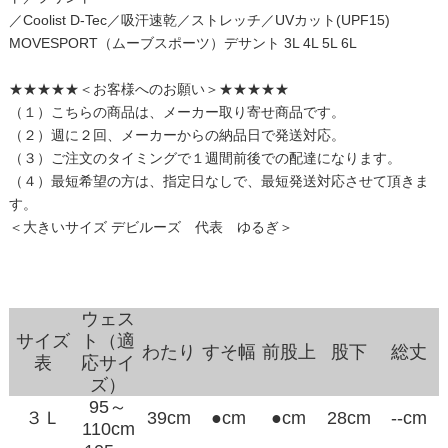
／Coolist D-Tec／吸汗速乾／ストレッチ／UVカット(UPF15)
MOVESPORT（ムーブスポーツ）デサント 3L 4L 5L 6L
★★★★★＜お客様へのお願い＞★★★★★
（１）こちらの商品は、メーカー取り寄せ商品です。
（２）週に２回、メーカーからの納品日で発送対応。
（３）ご注文のタイミングで１週間前後での配達になります。
（４）最短希望の方は、指定日なしで、最短発送対応させて頂きま
す。
＜大きいサイズ デビルーズ 代表 ゆるぎ＞
ウェス
サイズ
ト（適
わたり
すそ幅
前股上
股下
総丈
表
応サイ
ズ）
95～
３Ｌ
39cm
●cm
●cm
28cm
--cm
110cm