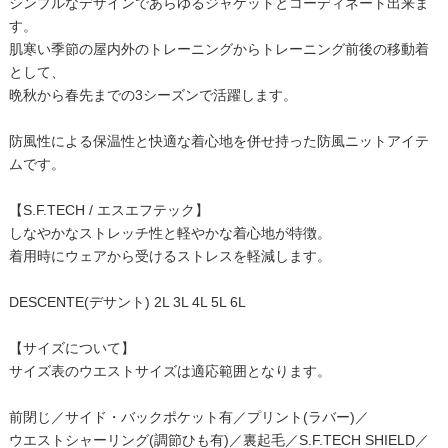
シンプルなデザインであらゆるジャケットとコーディネート出来ま
す。
肌寒い季節の屋内外のトレーニングからトレーニング前後の移動着
として、
晩秋から春先までの3シーズンで活躍します。
防風性による保温性と快適な着心地を併せ持った防風ニットアイテ
ムです。
【S.F.TECH / エスエフテック】
しなやかなストレッチ性と軽やかな着心地が特徴。
着用時にウェアから受けるストレスを軽減します。
DESCENTE(デサント) 2L 3L 4L 5L 6L
【サイズについて】
サイズ表のウエストサイズは適応範囲となります。
前閉じ／サイド・バックポケット有／プリント(ラバー)／
ウエストシャーリング(調節ひも有)／裏起毛／S.F.TECH SHIELD／