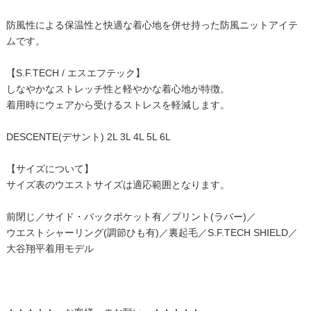
防風性による保温性と快適な着心地を併せ持った防風ニットアイテ
ムです。
【S.F.TECH / エスエフテック】
しなやかなストレッチ性と軽やかな着心地が特徴。
着用時にウェアから受けるストレスを軽減します。
DESCENTE(デサント) 2L 3L 4L 5L 6L
【サイズについて】
サイズ表のウエストサイズは適応範囲となります。
前閉じ／サイド・バックポケット有／プリント(ラバー)／
ウエストシャーリング(調節ひも有)／裏起毛／S.F.TECH SHIELD／
大谷翔平着用モデル