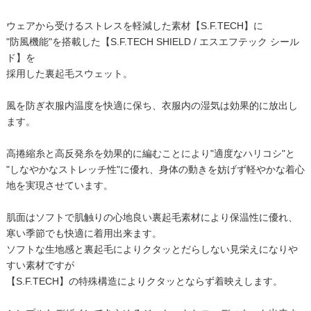
ウェアから受けるストレスを軽減した素材【S.F.TECH】に
"防風機能"を搭載した【S.F.TECH SHIELD / エスエフテック シール
ド】を
採用した裏起毛スウェット。
風を防ぎ衣服内温度を快適に保ち、衣服内の湿気は効果的に放出し
ます。
高捲縮糸と高反発糸を効果的に編むことにより"適度なハリコシ"と
"しなやかなストレッチ性"に優れ、身体の動きを妨げず軽やかな着心
地を実現させています。
肌面はソフトで肌触りの心地良い裏起毛素材により保温性に優れ、
寒い季節でも快適に着用出来ます。
ソフトな生地感と裏起毛によりクタッとだらしない見栄えになりや
すい素材ですが
【S.F.TECH】の特殊構造によりクタッとならず着映えします。