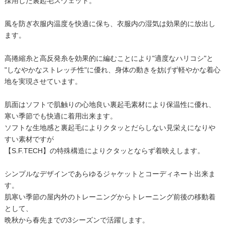
採用した裏起毛スウェット。
風を防ぎ衣服内温度を快適に保ち、衣服内の湿気は効果的に放出し
ます。
高捲縮糸と高反発糸を効果的に編むことにより"適度なハリコシ"と
"しなやかなストレッチ性"に優れ、身体の動きを妨げず軽やかな着心
地を実現させています。
肌面はソフトで肌触りの心地良い裏起毛素材により保温性に優れ、
寒い季節でも快適に着用出来ます。
ソフトな生地感と裏起毛によりクタッとだらしない見栄えになりや
すい素材ですが
【S.F.TECH】の特殊構造によりクタッとならず着映えします。
シンプルなデザインであらゆるジャケットとコーディネート出来ま
す。
肌寒い季節の屋内外のトレーニングからトレーニング前後の移動着
として、
晩秋から春先までの3シーズンで活躍します。