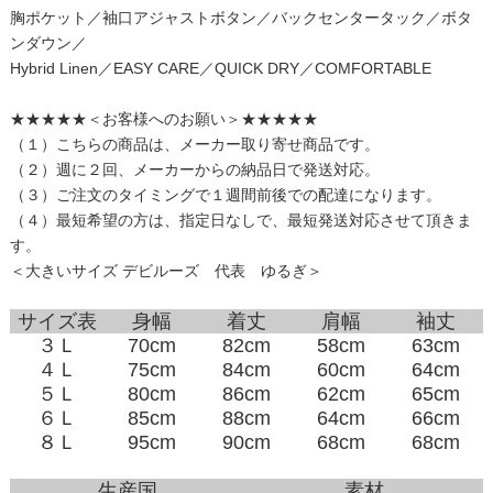
胸ポケット／袖口アジャストボタン／バックセンタータック／ボタ
ンダウン／
Hybrid Linen／EASY CARE／QUICK DRY／COMFORTABLE
★★★★★＜お客様へのお願い＞★★★★★
（１）こちらの商品は、メーカー取り寄せ商品です。
（２）週に２回、メーカーからの納品日で発送対応。
（３）ご注文のタイミングで１週間前後での配達になります。
（４）最短希望の方は、指定日なしで、最短発送対応させて頂きま
す。
＜大きいサイズ デビルーズ 代表 ゆるぎ＞
サイズ表
身幅
着丈
肩幅
袖丈
３Ｌ
70cm
82cm
58cm
63cm
４Ｌ
75cm
84cm
60cm
64cm
５Ｌ
80cm
86cm
62cm
65cm
６Ｌ
85cm
88cm
64cm
66cm
８Ｌ
95cm
90cm
68cm
68cm
生産国
素材