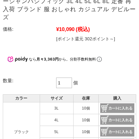
ーシャンパシフィック 3L 4L 5L 6L 8L 定番 再
入荷 ブランド 服 おしゃれ カジュアル デビルー
ズ
¥10,090
(税込)
価格:
[ポイント還元 302ポイント～]
なら
月々3,363円
から。分割手数料無料
数量:
個
カラー
サイズ
在庫
購入
3L
10個
4L
10個
ブラック
5L
10個