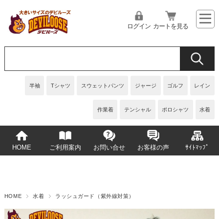
ログイン
カートを見る
半袖
Tシャツ
スウェットパンツ
ジャージ
ゴルフ
レイン
作業着
テンシャル
ポロシャツ
水着
HOME
ご利用案内
お問い合せ
お客様の声
ｻｲﾄﾏｯﾌﾟ
HOME
水着
ラッシュガード（紫外線対策）