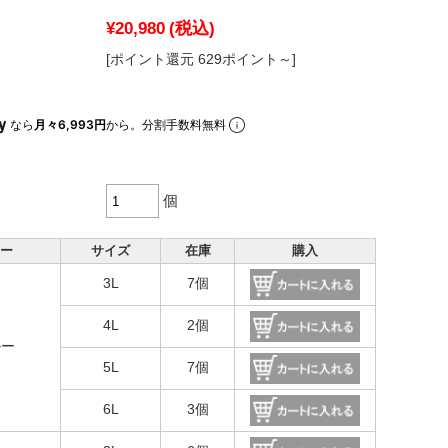
¥20,980
(税込)
[ポイント還元 629ポイント～]
なら
月々6,993円
から。分割手数料無料
個
ー
サイズ
在庫
購入
3L
7個
4L
2個
ルー
5L
7個
6L
3個