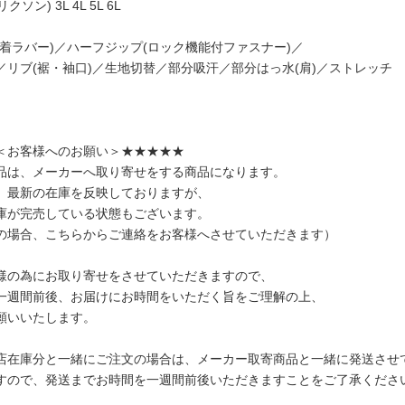
クソン) 3L 4L 5L 6L
圧着ラバー)／ハーフジップ(ロック機能付ファスナー)／
／リブ(裾・袖口)／生地切替／部分吸汗／部分はっ水(肩)／ストレッチ
＜お客様へのお願い＞★★★★★
品は、メーカーへ取り寄せをする商品になります。
、最新の在庫を反映しておりますが、
庫が完売している状態もございます。
の場合、こちらからご連絡をお客様へさせていただきます）
様の為にお取り寄せをさせていただきますので、
一週間前後、お届けにお時間をいただく旨をご理解の上、
願いいたします。
店在庫分と一緒にご注文の場合は、メーカー取寄商品と一緒に発送させ
すので、発送までお時間を一週間前後いただきますことをご了承くださ