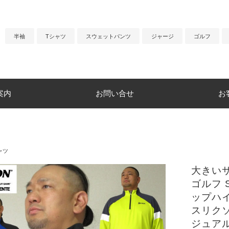
半袖
Tシャツ
スウェットパンツ
ジャージ
ゴルフ
案内
お問い合せ
お
ャツ
大きいサ
ゴルフ 
ップハ
スリクソン
ジュア