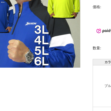
価格:
数量:
カラ
ブ