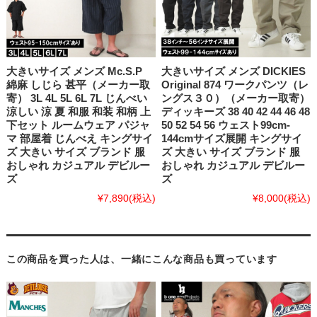
大きいサイズ メンズ Mc.S.P
大きいサイズ メンズ DICKIES
綿麻 しじら 甚平（メーカー取
Original 874 ワークパンツ（レ
寄） 3L 4L 5L 6L 7L じんべい
ングス３０）（メーカー取寄）
涼しい 涼 夏 和服 和装 和柄 上
ディッキーズ 38 40 42 44 46 48
下セット ルームウェア パジャ
50 52 54 56 ウェスト99cm-
マ 部屋着 じんべえ キングサイ
144cmサイズ展開 キングサイ
ズ 大きい サイズ ブランド 服
ズ 大きい サイズ ブランド 服
おしゃれ カジュアル デビルー
おしゃれ カジュアル デビルー
ズ
ズ
¥7,890
(税込)
¥8,000
(税込)
この商品を買った人は、一緒にこんな商品も買っています