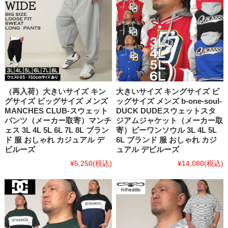
（再入荷）大きいサイズ キン
大きいサイズ キングサイズ ビ
グサイズ ビッグサイズ メンズ
ッグサイズ メンズ b-one-soul-
MANCHES CLUB-スウェット
DUCK DUDEスウェットスタ
パンツ（メーカー取寄）マンチ
ジアムジャケット（メーカー取
ェス 3L 4L 5L 6L 7L 8L ブラン
寄）ビーワンソウル 3L 4L 5L
ド 服 おしゃれ カジュアル デ
6L ブランド 服 おしゃれ カジ
ビルーズ
ュアル デビルーズ
¥5,250
(税込)
¥14,080
(税込)