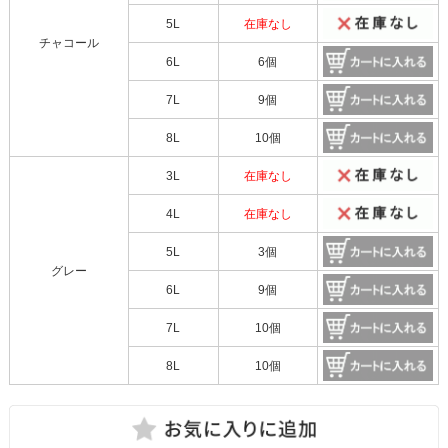
5L
在庫なし
チャコール
6L
6個
7L
9個
8L
10個
3L
在庫なし
4L
在庫なし
5L
3個
グレー
6L
9個
7L
10個
8L
10個