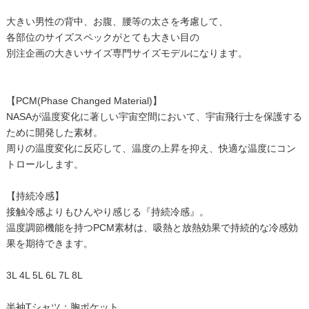
大きい男性の背中、お腹、腰等の太さを考慮して、
各部位のサイズスペックがとても大きい目の
別注企画の大きいサイズ専門サイズモデルになります。
【PCM(Phase Changed Material)】
NASAが温度変化に著しい宇宙空間において、宇宙飛行士を保護する
ために開発した素材。
周りの温度変化に反応して、温度の上昇を抑え、快適な温度にコン
トロールします。
【持続冷感】
接触冷感よりもひんやり感じる『持続冷感』。
温度調節機能を持つPCM素材は、吸熱と放熱効果で持続的な冷感効
果を期待できます。
3L 4L 5L 6L 7L 8L
半袖Tシャツ：胸ポケット