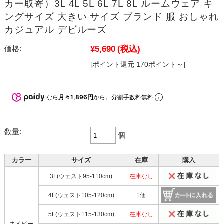
カー取寄）3L 4L 5L 6L 7L 8L ルームウェア キ
ングサイズ 大きい サイズ ブランド 服 おしゃれ
カジュアル デビルーズ
¥5,690
(税込)
価格:
[ポイント還元 170ポイント～]
なら
月々1,896円
から。分割手数料無料
数量:
個
カラー
サイズ
在庫
購入
3L(ウェスト95-110cm)
在庫なし
4L(ウェスト105-120cm)
1個
5L(ウェスト115-130cm)
在庫なし
ネイビー