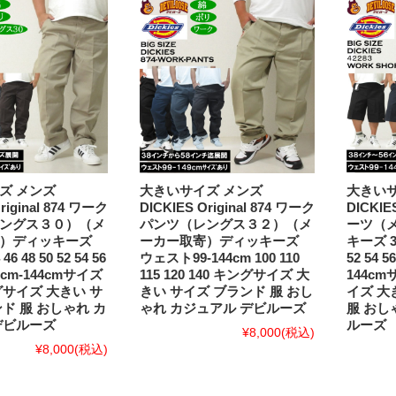
ズ メンズ
大きいサイズ メンズ
大きいサ
riginal 874 ワーク
DICKIES Original 874 ワーク
DICKI
ングス３０）（メ
パンツ（レングス３２）（メ
ーツ（
）ディッキーズ
ーカー取寄）ディッキーズ
キーズ 38 
 46 48 50 52 54 56
ウェスト99-144cm 100 110
52 54 
cm-144cmサイズ
115 120 140 キングサイズ 大
144c
グサイズ 大きい サ
きい サイズ ブランド 服 おし
イズ 大
ド 服 おしゃれ カ
ゃれ カジュアル デビルーズ
服 おし
デビルーズ
ルーズ
¥8,000
(税込)
¥8,000
(税込)