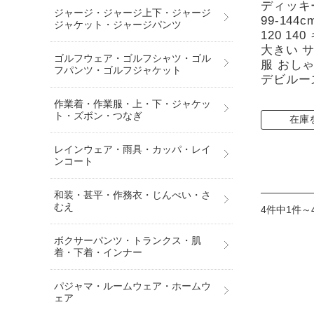
ディッキ
ジャージ・ジャージ上下・ジャージ
99-144cm
ジャケット・ジャージパンツ
120 1
大きい 
ゴルフウェア・ゴルフシャツ・ゴル
服 おし
フパンツ・ゴルフジャケット
デビルー
作業着・作業服・上・下・ジャケッ
ト・ズボン・つなぎ
在庫
レインウェア・雨具・カッパ・レイ
ンコート
和装・甚平・作務衣・じんべい・さ
むえ
4件中1件～
ボクサーパンツ・トランクス・肌
着・下着・インナー
パジャマ・ルームウェア・ホームウ
ェア