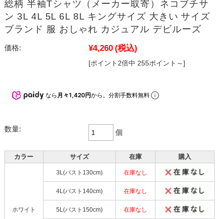
総柄 半袖Tシャツ（メーカー取寄）ネコブチサ
ン 3L 4L 5L 6L 8L キングサイズ 大きい サイズ
ブランド 服 おしゃれ カジュアル デビルーズ
¥4,260
(税込)
価格:
[ポイント2倍中 255ポイント～]
なら
月々1,420円
から。分割手数料無料
数量:
個
カラー
サイズ
在庫
購入
3L(バスト130cm)
在庫なし
4L(バスト140cm)
在庫なし
ホワイト
5L(バスト150cm)
在庫なし