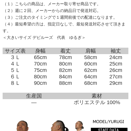
（１）こちらの商品は、メーカー取り寄せ商品です。
（２）週に２回、メーカーからの納品日で発送対応。
（３）ご注文のタイミングで１週間前後での配達になります。
（４）最短希望の方は、指定日なしで、最短発送対応させて頂きま
す。
＜大きいサイズ デビルーズ 代表 ゆるぎ＞
サイズ表
身幅
着丈
肩幅
袖丈
３Ｌ
65cm
78cm
58cm
24cm
４Ｌ
70cm
80cm
60cm
25cm
５Ｌ
75cm
82cm
62cm
26cm
６Ｌ
80cm
84cm
64cm
27cm
８Ｌ
90cm
88cm
68cm
29cm
生産国
素材
―
ポリエステル 100%