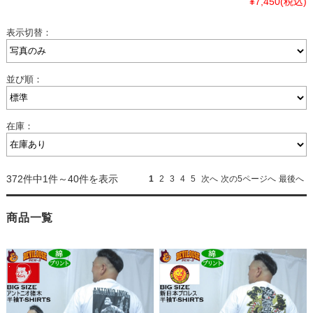
¥7,450
(税込)
表示切替：
並び順：
在庫：
372件中1件～40件を表示
1
2
3
4
5
次へ
次の5ページへ
最後へ
商品一覧