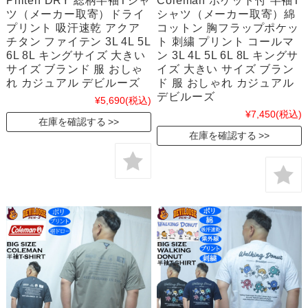
Phiten DRY 総柄半袖Tシャ
Coleman ポケット付 半袖T
ツ（メーカー取寄）ドライ
シャツ（メーカー取寄）綿
プリント 吸汗速乾 アクア
コットン 胸フラップポケッ
チタン ファイテン 3L 4L 5L
ト 刺繍 プリント コールマ
6L 8L キングサイズ 大きい
ン 3L 4L 5L 6L 8L キングサ
サイズ ブランド 服 おしゃ
イズ 大きい サイズ ブラン
れ カジュアル デビルーズ
ド 服 おしゃれ カジュアル
デビルーズ
¥5,690
(税込)
¥7,450
(税込)
在庫を確認する
在庫を確認する