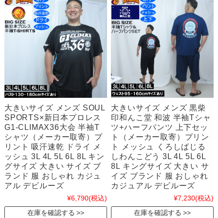
大きいサイズ メンズ SOUL
大きいサイズ メンズ 黒柴
SPORTS×新日本プロレス
印和んこ堂 和波 半袖Tシャ
G1-CLIMAX36大会 半袖T
ツ+ハーフパンツ 上下セッ
シャツ（メーカー取寄）プ
ト（メーカー取寄）プリン
リント 吸汗速乾 ドライ メ
ト メッシュ くろしばじる
ッシュ 3L 4L 5L 6L 8L キン
しわんこどう 3L 4L 5L 6L
グサイズ 大きい サイズ ブ
8L キングサイズ 大きい サ
ランド 服 おしゃれ カジュ
イズ ブランド 服 おしゃれ
アル デビルーズ
カジュアル デビルーズ
¥6,790
(税込)
¥7,230
(税込)
在庫を確認する
在庫を確認する