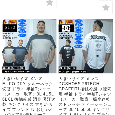
大きいサイズ メンズ
大きいサイズ メンズ
EL.FO DRY クルーネック
DCSHOES 26TECH
切替 ドライ 半袖Tシャツ
GRAFFITI 接触冷感 水陸両
（メーカー取寄）3L 4L 5L
用 半袖 ドライ半袖Tシャツ
6L 8L 接触冷感 消臭 吸汗速
（メーカー取寄）吸水速乾
乾 キングサイズ 大きい サ
ストレッチ ディーシーシュ
イズ ブランド 服 おしゃれ
ーズ 3L 4L 5L 6L キングサ
カジュアル デビルーズ
イズ 大きい サイズ ブラン