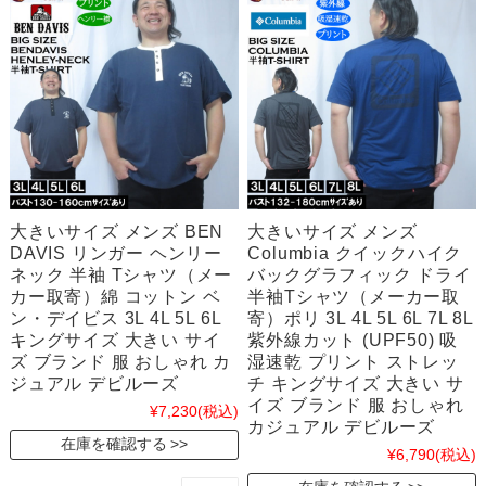
大きいサイズ メンズ BEN
大きいサイズ メンズ
DAVIS リンガー ヘンリー
Columbia クイックハイク
ネック 半袖 Tシャツ（メー
バックグラフィック ドライ
カー取寄）綿 コットン ベ
半袖Tシャツ（メーカー取
ン・デイビス 3L 4L 5L 6L
寄）ポリ 3L 4L 5L 6L 7L 8L
キングサイズ 大きい サイ
紫外線カット (UPF50) 吸
ズ ブランド 服 おしゃれ カ
湿速乾 プリント ストレッ
ジュアル デビルーズ
チ キングサイズ 大きい サ
イズ ブランド 服 おしゃれ
¥7,230
(税込)
カジュアル デビルーズ
在庫を確認する
¥6,790
(税込)