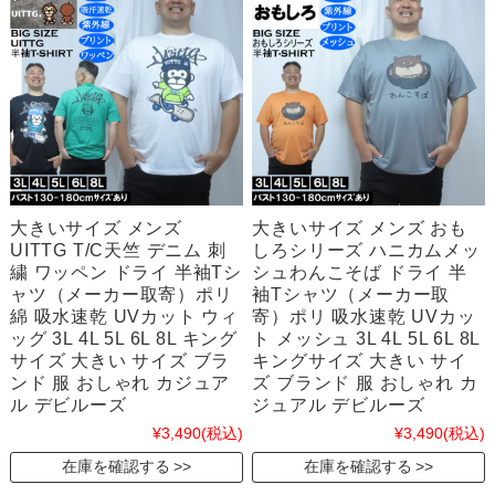
大きいサイズ メンズ
大きいサイズ メンズ おも
UITTG T/C天竺 デニム 刺
しろシリーズ ハニカムメッ
繍 ワッペン ドライ 半袖Tシ
シュわんこそば ドライ 半
ャツ（メーカー取寄）ポリ
袖Tシャツ（メーカー取
綿 吸水速乾 UVカット ウィ
寄）ポリ 吸水速乾 UVカッ
ッグ 3L 4L 5L 6L 8L キング
ト メッシュ 3L 4L 5L 6L 8L
サイズ 大きい サイズ ブラ
キングサイズ 大きい サイ
ンド 服 おしゃれ カジュア
ズ ブランド 服 おしゃれ カ
ル デビルーズ
ジュアル デビルーズ
¥3,490
(税込)
¥3,490
(税込)
在庫を確認する
在庫を確認する