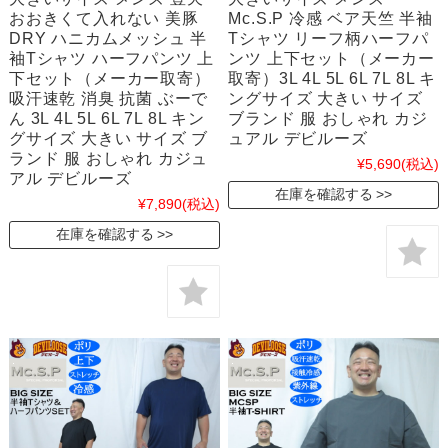
おおきくて入れない 美豚
Mc.S.P 冷感 ベア天竺 半袖
DRY ハニカムメッシュ 半
Tシャツ リーフ柄ハーフパ
袖Tシャツ ハーフパンツ 上
ンツ 上下セット（メーカー
下セット（メーカー取寄）
取寄）3L 4L 5L 6L 7L 8L キ
吸汗速乾 消臭 抗菌 ぶーで
ングサイズ 大きい サイズ
ん 3L 4L 5L 6L 7L 8L キン
ブランド 服 おしゃれ カジ
グサイズ 大きい サイズ ブ
ュアル デビルーズ
ランド 服 おしゃれ カジュ
¥5,690
(税込)
アル デビルーズ
在庫を確認する
¥7,890
(税込)
在庫を確認する