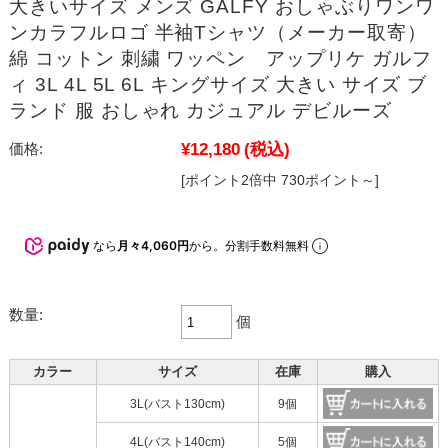
大きいサイズ メンズ GALFY おしゃぶりワンワ
ンカラフルロゴ 半袖Tシャツ（メーカー取寄）
綿 コットン 刺繍 ワッペン アップリケ ガルフ
ィ 3L 4L 5L 6L キングサイズ 大きい サイズ ブ
ランド 服 おしゃれ カジュアル デビルーズ
¥12,180
(税込)
価格:
[ポイント2倍中 730ポイント～]
なら
月々4,060円
から。分割手数料無料
数量:
個
カラー
サイズ
在庫
購入
3L(バスト130cm)
9個
4L(バスト140cm)
5個