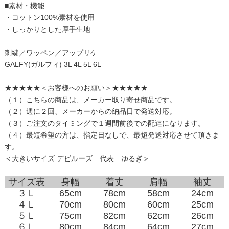
■素材・機能
・コットン100%素材を使用
・しっかりとした厚手生地
刺繍／ワッペン／アップリケ
GALFY(ガルフィ) 3L 4L 5L 6L
★★★★★＜お客様へのお願い＞★★★★★
（１）こちらの商品は、メーカー取り寄せ商品です。
（２）週に２回、メーカーからの納品日で発送対応。
（３）ご注文のタイミングで１週間前後での配達になります。
（４）最短希望の方は、指定日なしで、最短発送対応させて頂きま
す。
＜大きいサイズ デビルーズ 代表 ゆるぎ＞
サイズ表
身幅
着丈
肩幅
袖丈
３Ｌ
65cm
78cm
58cm
24cm
４Ｌ
70cm
80cm
60cm
25cm
５Ｌ
75cm
82cm
62cm
26cm
６Ｌ
80cm
84cm
64cm
27cm