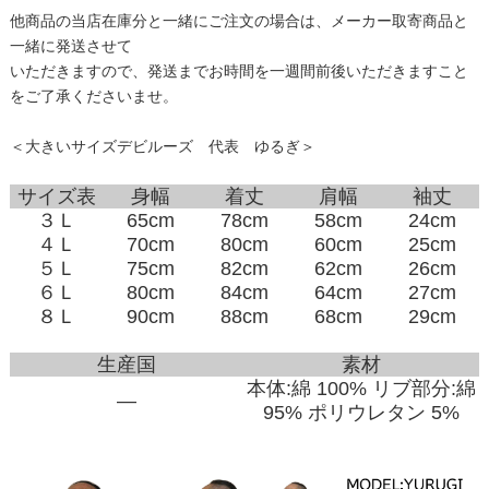
他商品の当店在庫分と一緒にご注文の場合は、メーカー取寄商品と
一緒に発送させて
いただきますので、発送までお時間を一週間前後いただきますこと
をご了承くださいませ。
＜大きいサイズデビルーズ 代表 ゆるぎ＞
サイズ表
身幅
着丈
肩幅
袖丈
３Ｌ
65cm
78cm
58cm
24cm
４Ｌ
70cm
80cm
60cm
25cm
５Ｌ
75cm
82cm
62cm
26cm
６Ｌ
80cm
84cm
64cm
27cm
８Ｌ
90cm
88cm
68cm
29cm
生産国
素材
本体:綿 100% リブ部分:綿
―
95% ポリウレタン 5%