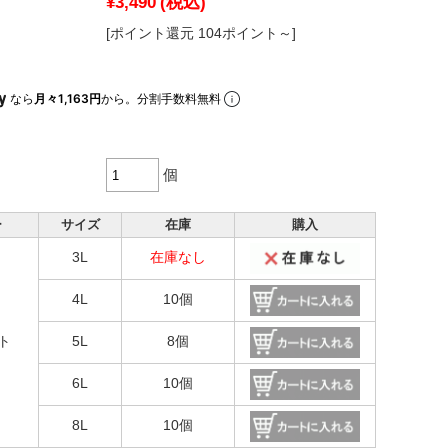
¥3,490
(税込)
[ポイント還元 104ポイント～]
なら
月々1,163円
から。分割手数料無料
個
ー
サイズ
在庫
購入
3L
在庫なし
4L
10個
ト
5L
8個
6L
10個
8L
10個