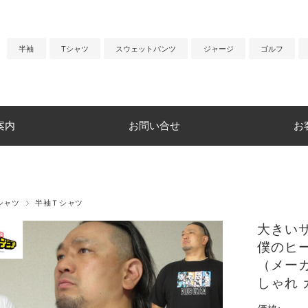
半袖
Tシャツ
スウェットパンツ
ジャージ
ゴルフ
案内
お問い合せ
お
シャツ
半袖Ｔシャツ
大きいサ
僕のヒ
（メーカー
しゃれ 