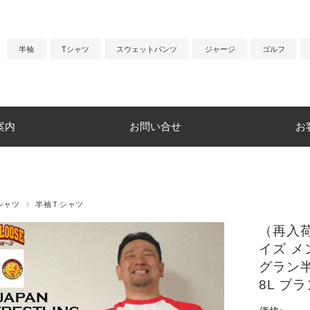
半袖
Tシャツ
スウェットパンツ
ジャージ
ゴルフ
案内
お問い合せ
お
シャツ
半袖Ｔシャツ
（再入
イズ メ
グラン半
8L ブ