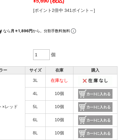
¥5,690
(税込)
[ポイント2倍中 341ポイント～]
なら
月々1,896円
から。分割手数料無料
個
ラー
サイズ
在庫
購入
3L
在庫なし
4L
10個
ト×レッド
5L
10個
6L
10個
8L
10個