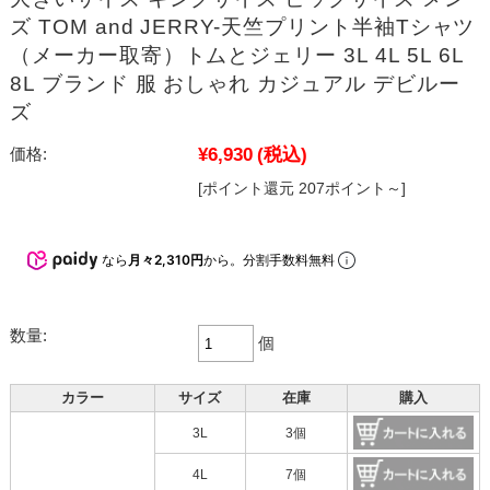
ズ TOM and JERRY-天竺プリント半袖Tシャツ
（メーカー取寄）トムとジェリー 3L 4L 5L 6L
8L ブランド 服 おしゃれ カジュアル デビルー
ズ
¥6,930
(税込)
価格:
[ポイント還元 207ポイント～]
なら
月々2,310円
から。分割手数料無料
数量:
個
カラー
サイズ
在庫
購入
3L
3個
4L
7個