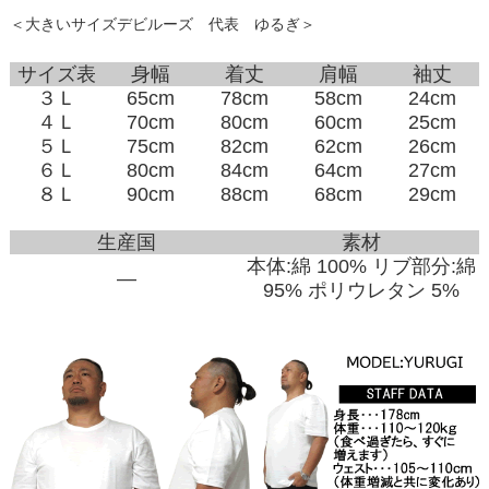
＜大きいサイズデビルーズ 代表 ゆるぎ＞
サイズ表
身幅
着丈
肩幅
袖丈
３Ｌ
65cm
78cm
58cm
24cm
４Ｌ
70cm
80cm
60cm
25cm
５Ｌ
75cm
82cm
62cm
26cm
６Ｌ
80cm
84cm
64cm
27cm
８Ｌ
90cm
88cm
68cm
29cm
生産国
素材
本体:綿 100% リブ部分:綿
―
95% ポリウレタン 5%